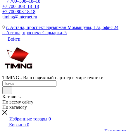
+7 700‒308‒18‒18
+7 700‒308‒18‒18
+7 700 803 18 18
timing@internet.ru
г. Астана, проспект Бауыржан Момышулы, 17а, офис 24
г. Астана, проспект Сарыарка, 5
Войти
TIMING - Ваш надежный партнер в мире техники
Каталог
По всему сайту
По каталогу
Избранные товары
0
Корзина
0
Как купить