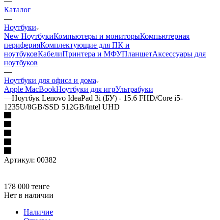
—
Каталог
—
Ноутбуки
New Ноутбуки
Компьютеры и мониторы
Компьютерная
периферия
Комплектующие для ПК и
ноутбуков
Кабели
Принтера и МФУ
Планшет
Аксессуары для
ноутбуков
—
Ноутбуки для офиса и дома
Apple MacBook
Ноутбуки для игр
Ультрабуки
—
Ноутбук Lenovo IdeaPad 3i (БУ) - 15.6 FHD/Core i5-
1235U/8GB/SSD 512GB/Intel UHD
Артикул:
00382
178 000
тенге
Нет в наличии
Наличие