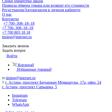
Сроки обработки заказа
Правила обмена товара или возврат его стоимости
Регистрация/Авторизация в личном кабинете
О нас
Контакты
+7 700‒308‒18‒18
+7 700‒308‒18‒18
+7 700 803 18 18
timing@internet.ru
Заказать звонок
Задать вопрос
Войти
Корзина
0
Избранные товары
0
timing@internet.ru
г. Астана, проспект Бауыржан Момышулы, 17а, офис 24
г. Астана, проспект Сарыарка, 5
Instagram
Telegram
WhatsApp