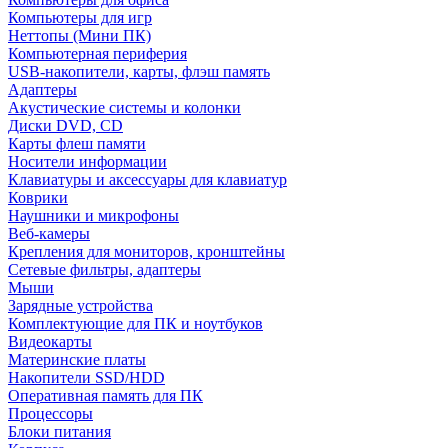
Компьютеры для игр
Неттопы (Мини ПК)
Компьютерная периферия
USB-накопители, карты, флэш память
Адаптеры
Акустические системы и колонки
Диски DVD, CD
Карты флеш памяти
Носители информации
Клавиатуры и аксессуары для клавиатур
Коврики
Наушники и микрофоны
Веб-камеры
Крепления для мониторов, кронштейны
Сетевые фильтры, адаптеры
Мыши
Зарядные устройства
Комплектующие для ПК и ноутбуков
Видеокарты
Материнские платы
Накопители SSD/HDD
Оперативная память для ПК
Процессоры
Блоки питания