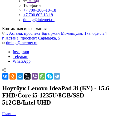
Назад
Телефоны
+7 700‒308‒18‒18
+7 700 803 18 18
timing@internet.ru
Контактная информация
г. Астана, проспект Бауыржан Момышулы, 17а, офис 24
г. Астана, проспект Сарыарка, 5
timing@internet.ru
Instagram
Telegram
WhatsApp
Ноутбук Lenovo IdeaPad 3i (БУ) - 15.6
FHD/Core i5-1235U/8GB/SSD
512GB/Intel UHD
Главная