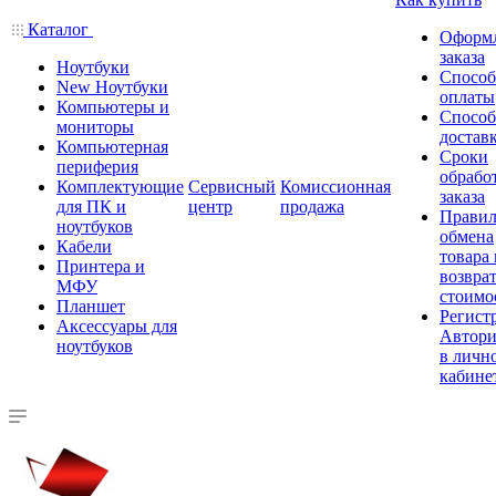
Каталог
Оформ
заказа
Ноутбуки
Спосо
New Ноутбуки
оплаты
Компьютеры и
Спосо
мониторы
достав
Компьютерная
Сроки
периферия
обрабо
Комплектующие
Сервисный
Комиссионная
заказа
для ПК и
центр
продажа
Правил
ноутбуков
обмена
Кабели
товара
Принтера и
возврат
МФУ
стоимо
Планшет
Регист
Аксессуары для
Автори
ноутбуков
в личн
кабине