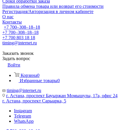
Сроки обработки заказа
Правила обмена товара или возврат его стоимости
Регистрация/Авторизация в личном кабинете
О нас
Контакты
+7 700‒308‒18‒18
+7 700‒308‒18‒18
+7 700 803 18 18
timing@internet.ru
Заказать звонок
Задать вопрос
Войти
Корзина
0
Избранные товары
0
timing@internet.ru
г. Астана, проспект Бауыржан Момышулы, 17а, офис 24
г. Астана, проспект Сарыарка, 5
Instagram
Telegram
WhatsApp