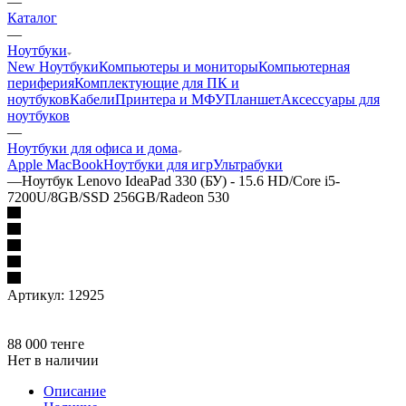
—
Каталог
—
Ноутбуки
New Ноутбуки
Компьютеры и мониторы
Компьютерная
периферия
Комплектующие для ПК и
ноутбуков
Кабели
Принтера и МФУ
Планшет
Аксессуары для
ноутбуков
—
Ноутбуки для офиса и дома
Apple MacBook
Ноутбуки для игр
Ультрабуки
—
Ноутбук Lenovo IdeaPad 330 (БУ) - 15.6 HD/Core i5-
7200U/8GB/SSD 256GB/Radeon 530
Артикул:
12925
88 000
тенге
Нет в наличии
Описание