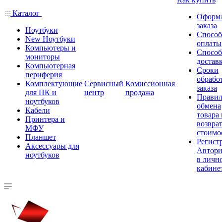
Каталог
Оформ
заказа
Ноутбуки
Спосо
New Ноутбуки
оплаты
Компьютеры и
Спосо
мониторы
достав
Компьютерная
Сроки
периферия
обрабо
Комплектующие
Сервисный
Комиссионная
заказа
для ПК и
центр
продажа
Правил
ноутбуков
обмена
Кабели
товара
Принтера и
возврат
МФУ
стоимо
Планшет
Регист
Аксессуары для
Автори
ноутбуков
в личн
кабине