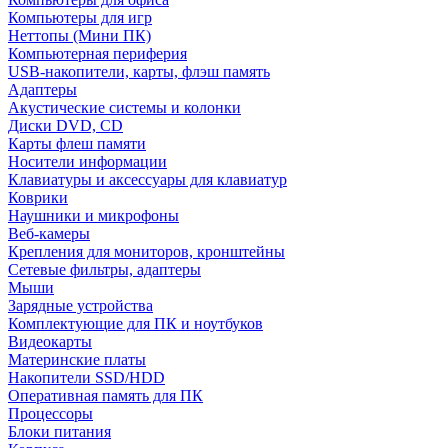
Компьютеры для игр
Неттопы (Мини ПК)
Компьютерная периферия
USB-накопители, карты, флэш память
Адаптеры
Акустические системы и колонки
Диски DVD, CD
Карты флеш памяти
Носители информации
Клавиатуры и аксессуары для клавиатур
Коврики
Наушники и микрофоны
Веб-камеры
Крепления для мониторов, кронштейны
Сетевые фильтры, адаптеры
Мыши
Зарядные устройства
Комплектующие для ПК и ноутбуков
Видеокарты
Материнские платы
Накопители SSD/HDD
Оперативная память для ПК
Процессоры
Блоки питания