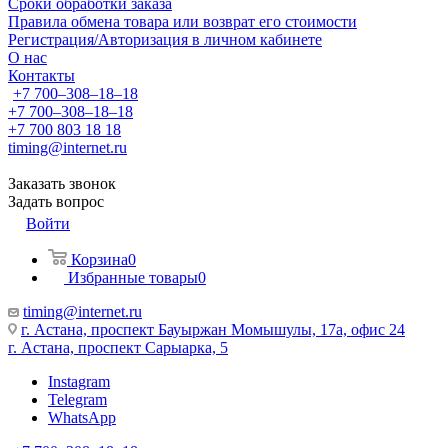
Сроки обработки заказа
Правила обмена товара или возврат его стоимости
Регистрация/Авторизация в личном кабинете
О нас
Контакты
+7 700‒308‒18‒18
+7 700‒308‒18‒18
+7 700 803 18 18
timing@internet.ru
Заказать звонок
Задать вопрос
Войти
Корзина
0
Избранные товары
0
timing@internet.ru
г. Астана, проспект Бауыржан Момышулы, 17а, офис 24
г. Астана, проспект Сарыарка, 5
Instagram
Telegram
WhatsApp