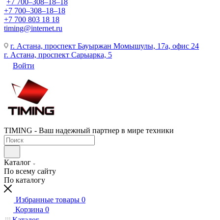
+7 700‒308‒18‒18
+7 700‒308‒18‒18
+7 700 803 18 18
timing@internet.ru
г. Астана, проспект Бауыржан Момышулы, 17а, офис 24
г. Астана, проспект Сарыарка, 5
Войти
TIMING - Ваш надежный партнер в мире техники
Каталог
По всему сайту
По каталогу
Избранные товары
0
Корзина
0
Каталог