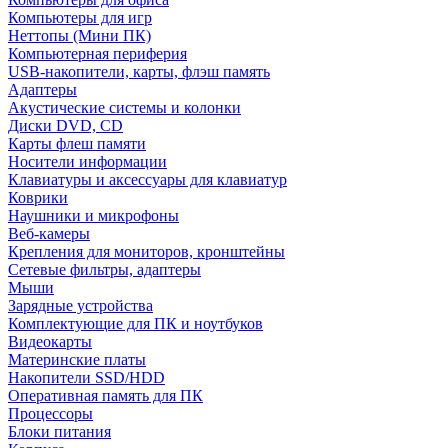
Компьютеры для игр
Неттопы (Мини ПК)
Компьютерная периферия
USB-накопители, карты, флэш память
Адаптеры
Акустические системы и колонки
Диски DVD, CD
Карты флеш памяти
Носители информации
Клавиатуры и аксессуары для клавиатур
Коврики
Наушники и микрофоны
Веб-камеры
Крепления для мониторов, кронштейны
Сетевые фильтры, адаптеры
Мыши
Зарядные устройства
Комплектующие для ПК и ноутбуков
Видеокарты
Материнские платы
Накопители SSD/HDD
Оперативная память для ПК
Процессоры
Блоки питания