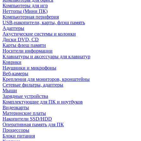
Компьютеры для игр
Неттопы (Мини ПК)
Компьютерная периферия
USB-накопители, карты, флэш память
Адаптеры
Акустические системы и колонки
Диски DVD, CD
Карты флеш памяти
Носители информации
Клавиатуры и аксессуары для клавиатур
Коврики
Наушники и микрофоны
Веб-камеры
Крепления для мониторов, кронштейны
Сетевые фильтры, адаптеры
Мыши
Зарядные устройства
Комплектующие для ПК и ноутбуков
Видеокарты
Материнские платы
Накопители SSD/HDD
Оперативная память для ПК
Процессоры
Блоки питания