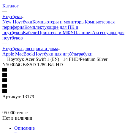
—
Каталог
—
Ноутбуки
New Ноутбуки
Компьютеры и мониторы
Компьютерная
периферия
Комплектующие для ПК и
ноутбуков
Кабели
Принтера и МФУ
Планшет
Аксессуары для
ноутбуков
—
Ноутбуки для офиса и дома
Apple MacBook
Ноутбуки для игр
Ультрабуки
—
Ноутбук Acer Swift 1 (БУ) - 14 FHD/Pentium Silver
N5030/4GB/SSD 128GB/UHD
Артикул:
13179
95 000
тенге
Нет в наличии
Описание