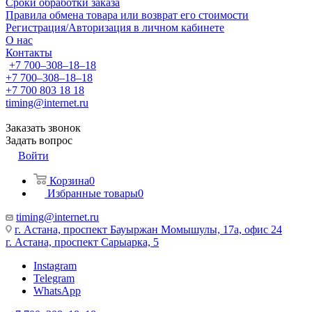
Сроки обработки заказа
Правила обмена товара или возврат его стоимости
Регистрация/Авторизация в личном кабинете
О нас
Контакты
+7 700‒308‒18‒18
+7 700‒308‒18‒18
+7 700 803 18 18
timing@internet.ru
Заказать звонок
Задать вопрос
Войти
Корзина
0
Избранные товары
0
timing@internet.ru
г. Астана, проспект Бауыржан Момышулы, 17а, офис 24
г. Астана, проспект Сарыарка, 5
Instagram
Telegram
WhatsApp