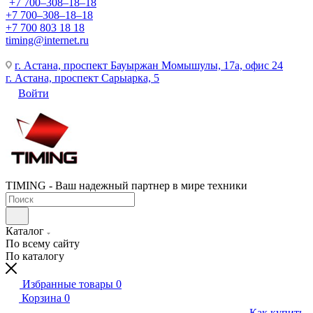
+7 700‒308‒18‒18
+7 700‒308‒18‒18
+7 700 803 18 18
timing@internet.ru
г. Астана, проспект Бауыржан Момышулы, 17а, офис 24
г. Астана, проспект Сарыарка, 5
Войти
TIMING - Ваш надежный партнер в мире техники
Каталог
По всему сайту
По каталогу
Избранные товары
0
Корзина
0
Как купить