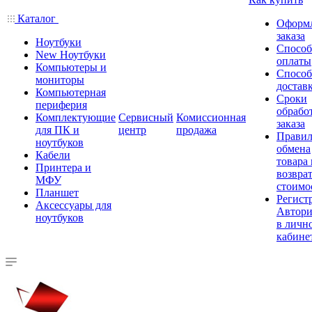
Каталог
Оформ
заказа
Ноутбуки
Спосо
New Ноутбуки
оплаты
Компьютеры и
Спосо
мониторы
достав
Компьютерная
Сроки
периферия
обрабо
Комплектующие
Сервисный
Комиссионная
заказа
для ПК и
центр
продажа
Правил
ноутбуков
обмена
Кабели
товара
Принтера и
возврат
МФУ
стоимо
Планшет
Регист
Аксессуары для
Автори
ноутбуков
в личн
кабине