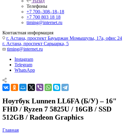
Назад
Телефоны
+7 700‒308‒18‒18
+7 700 803 18 18
timing@internet.ru
Контактная информация
г. Астана, проспект Бауыржан Момышулы, 17а, офис 24
г. Астана, проспект Сарыарка, 5
timing@internet.ru
Instagram
Telegram
WhatsApp
Ноутбук Lunnen LL6FA (Б/У) – 16"
FHD / Ryzen 7 5825U / 16GB / SSD
512GB / Radeon Graphics
Главная