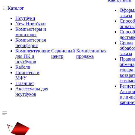
Каталог
Оформ
заказа
Ноутбуки
Спосо
New Ноутбуки
оплаты
Компьютеры и
Спосо
мониторы
достав
Компьютерная
Сроки
периферия
обрабо
Комплектующие
Сервисный
Комиссионная
заказа
для ПК и
центр
продажа
Правил
ноутбуков
обмена
Кабели
товара
Принтера и
возврат
МФУ
стоимо
Планшет
Регист
Аксессуары для
Автори
ноутбуков
в личн
кабине