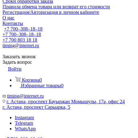
Сроки обработки заказа
Правила обмена товара или возврат его стоимости
Регистрация/Авторизация в личном кабинете
О нас
Контакты
+7 700‒308‒18‒18
+7 700‒308‒18‒18
+7 700 803 18 18
timing@internet.ru
Заказать звонок
Задать вопрос
Войти
Корзина
0
Избранные товары
0
timing@internet.ru
г. Астана, проспект Бауыржан Момышулы, 17а, офис 24
г. Астана, проспект Сарыарка, 5
Instagram
Telegram
WhatsApp