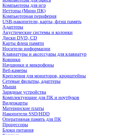
Компьютеры для игр
Неттопы (Мини ПК)
Компьютерная периферия
USB-накопители, карты, флэш память
Адаптеры
Акустические системы и колонки
Диски DVD, CD
Карты флеш памяти
Носители информации
Клавиатуры и аксессуары для клавиатур
Коврики
Наушники и микрофоны
Веб-камеры
Крепления для мониторов, кронштейны
Сетевые фильтры, адаптеры
Мыши
Зарядные устройства
Комплектующие для ПК и ноутбуков
Видеокарты
Материнские платы
Накопители SSD/HDD
Оперативная память для ПК
Процессоры
Блоки питания