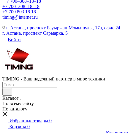
+7 700‒308‒18‒18
+7 700‒308‒18‒18
+7 700 803 18 18
timing@internet.ru
г. Астана, проспект Бауыржан Момышулы, 17а, офис 24
г. Астана, проспект Сарыарка, 5
Войти
TIMING - Ваш надежный партнер в мире техники
Каталог
По всему сайту
По каталогу
Избранные товары
0
Корзина
0
Как купить