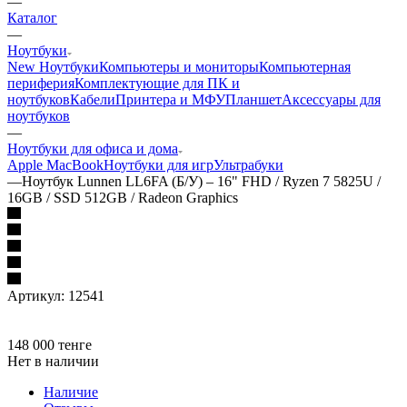
—
Каталог
—
Ноутбуки
New Ноутбуки
Компьютеры и мониторы
Компьютерная
периферия
Комплектующие для ПК и
ноутбуков
Кабели
Принтера и МФУ
Планшет
Аксессуары для
ноутбуков
—
Ноутбуки для офиса и дома
Apple MacBook
Ноутбуки для игр
Ультрабуки
—
Ноутбук Lunnen LL6FA (Б/У) – 16" FHD / Ryzen 7 5825U /
16GB / SSD 512GB / Radeon Graphics
Артикул:
12541
148 000
тенге
Нет в наличии
Наличие