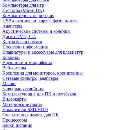
Компьютеры для игр
Неттопы (Мини ПК)
Компьютерная периферия
USB-накопители, карты, флэш память
Адаптеры
Акустические системы и колонки
Диски DVD, CD
Карты флеш памяти
Носители информации
Клавиатуры и аксессуары для клавиатур
Коврики
Наушники и микрофоны
Веб-камеры
Крепления для мониторов, кронштейны
Сетевые фильтры, адаптеры
Мыши
Зарядные устройства
Комплектующие для ПК и ноутбуков
Видеокарты
Материнские платы
Накопители SSD/HDD
Оперативная память для ПК
Процессоры
Блоки питания