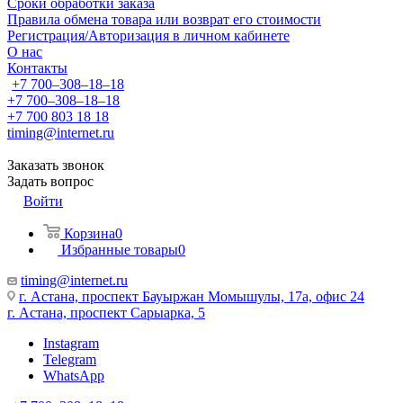
Сроки обработки заказа
Правила обмена товара или возврат его стоимости
Регистрация/Авторизация в личном кабинете
О нас
Контакты
+7 700‒308‒18‒18
+7 700‒308‒18‒18
+7 700 803 18 18
timing@internet.ru
Заказать звонок
Задать вопрос
Войти
Корзина
0
Избранные товары
0
timing@internet.ru
г. Астана, проспект Бауыржан Момышулы, 17а, офис 24
г. Астана, проспект Сарыарка, 5
Instagram
Telegram
WhatsApp