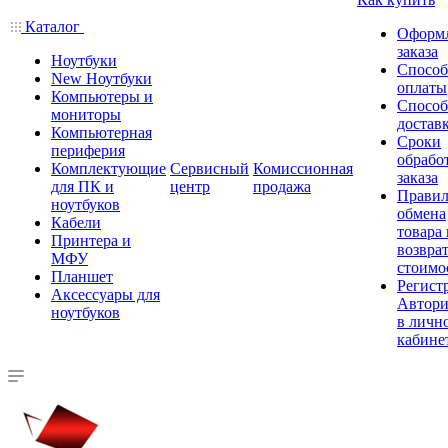
Каталог
Оформ
заказа
Ноутбуки
Спосо
New Ноутбуки
оплаты
Компьютеры и
Спосо
мониторы
достав
Компьютерная
Сроки
периферия
обрабо
Комплектующие
Сервисный
Комиссионная
заказа
для ПК и
центр
продажа
Правил
ноутбуков
обмена
Кабели
товара
Принтера и
возврат
МФУ
стоимо
Планшет
Регист
Аксессуары для
Автори
ноутбуков
в личн
кабине