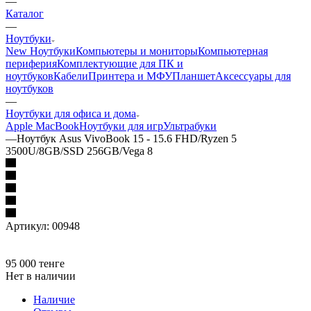
—
Каталог
—
Ноутбуки
New Ноутбуки
Компьютеры и мониторы
Компьютерная
периферия
Комплектующие для ПК и
ноутбуков
Кабели
Принтера и МФУ
Планшет
Аксессуары для
ноутбуков
—
Ноутбуки для офиса и дома
Apple MacBook
Ноутбуки для игр
Ультрабуки
—
Ноутбук Asus VivoBook 15 - 15.6 FHD/Ryzen 5
3500U/8GB/SSD 256GB/Vega 8
Артикул:
00948
95 000
тенге
Нет в наличии
Наличие