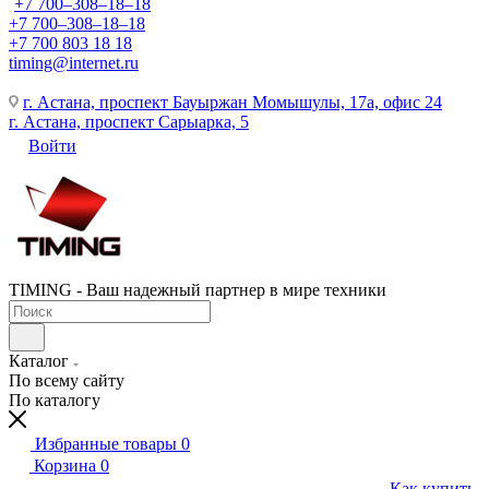
+7 700‒308‒18‒18
+7 700‒308‒18‒18
+7 700 803 18 18
timing@internet.ru
г. Астана, проспект Бауыржан Момышулы, 17а, офис 24
г. Астана, проспект Сарыарка, 5
Войти
TIMING - Ваш надежный партнер в мире техники
Каталог
По всему сайту
По каталогу
Избранные товары
0
Корзина
0
Как купить