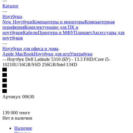
—
Каталог
—
Ноутбуки
New Ноутбуки
Компьютеры и мониторы
Компьютерная
периферия
Комплектующие для ПК и
ноутбуков
Кабели
Принтера и МФУ
Планшет
Аксессуары для
ноутбуков
—
Ноутбуки для офиса и дома
Apple MacBook
Ноутбуки для игр
Ультрабуки
—
Ноутбук Dell Latitude 5310 (БУ) - 13.3 FHD/Core i5-
10210U/16GB/SSD 256GB/Intel UHD
Артикул:
00630
139 000
тенге
Нет в наличии
Наличие