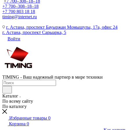
+7 700‒308‒18‒18
+7 700‒308‒18‒18
+7 700 803 18 18
timing@internet.ru
г. Астана, проспект Бауыржан Момышулы, 17а, офис 24
г. Астана, проспект Сарыарка, 5
Войти
TIMING - Ваш надежный партнер в мире техники
Каталог
По всему сайту
По каталогу
Избранные товары
0
Корзина
0
Как купить