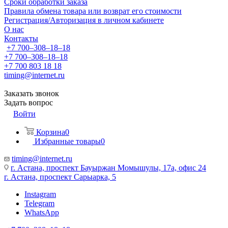
Сроки обработки заказа
Правила обмена товара или возврат его стоимости
Регистрация/Авторизация в личном кабинете
О нас
Контакты
+7 700‒308‒18‒18
+7 700‒308‒18‒18
+7 700 803 18 18
timing@internet.ru
Заказать звонок
Задать вопрос
Войти
Корзина
0
Избранные товары
0
timing@internet.ru
г. Астана, проспект Бауыржан Момышулы, 17а, офис 24
г. Астана, проспект Сарыарка, 5
Instagram
Telegram
WhatsApp