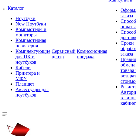
Каталог
Оформ
заказа
Ноутбуки
Спосо
New Ноутбуки
оплаты
Компьютеры и
Спосо
мониторы
достав
Компьютерная
Сроки
периферия
обрабо
Комплектующие
Сервисный
Комиссионная
заказа
для ПК и
центр
продажа
Правил
ноутбуков
обмена
Кабели
товара
Принтера и
возврат
МФУ
стоимо
Планшет
Регист
Аксессуары для
Автори
ноутбуков
в личн
кабине