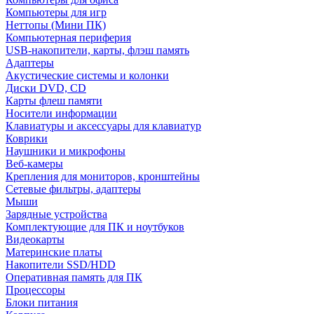
Компьютеры для игр
Неттопы (Мини ПК)
Компьютерная периферия
USB-накопители, карты, флэш память
Адаптеры
Акустические системы и колонки
Диски DVD, CD
Карты флеш памяти
Носители информации
Клавиатуры и аксессуары для клавиатур
Коврики
Наушники и микрофоны
Веб-камеры
Крепления для мониторов, кронштейны
Сетевые фильтры, адаптеры
Мыши
Зарядные устройства
Комплектующие для ПК и ноутбуков
Видеокарты
Материнские платы
Накопители SSD/HDD
Оперативная память для ПК
Процессоры
Блоки питания