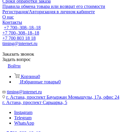
Сроки обработки заказа
Правила обмена товара или возврат его стоимости
Регистрация/Авторизация в личном кабинете
О нас
Контакты
+7 700‒308‒18‒18
+7 700‒308‒18‒18
+7 700 803 18 18
timing@internet.ru
Заказать звонок
Задать вопрос
Войти
Корзина
0
Избранные товары
0
timing@internet.ru
г. Астана, проспект Бауыржан Момышулы, 17а, офис 24
г. Астана, проспект Сарыарка, 5
Instagram
Telegram
WhatsApp