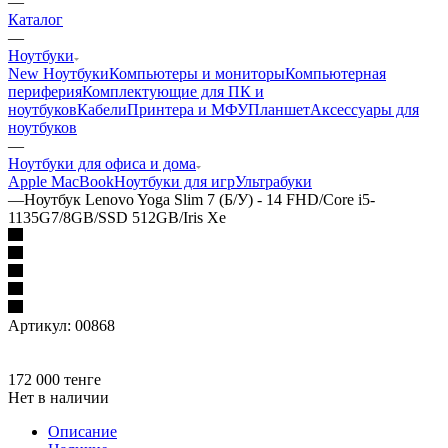
—
Каталог
—
Ноутбуки
New Ноутбуки
Компьютеры и мониторы
Компьютерная
периферия
Комплектующие для ПК и
ноутбуков
Кабели
Принтера и МФУ
Планшет
Аксессуары для
ноутбуков
—
Ноутбуки для офиса и дома
Apple MacBook
Ноутбуки для игр
Ультрабуки
—
Ноутбук Lenovo Yoga Slim 7 (Б/У) - 14 FHD/Core i5-
1135G7/8GB/SSD 512GB/Iris Xe
Артикул:
00868
172 000
тенге
Нет в наличии
Описание