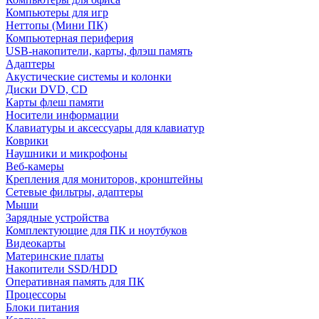
Компьютеры для игр
Неттопы (Мини ПК)
Компьютерная периферия
USB-накопители, карты, флэш память
Адаптеры
Акустические системы и колонки
Диски DVD, CD
Карты флеш памяти
Носители информации
Клавиатуры и аксессуары для клавиатур
Коврики
Наушники и микрофоны
Веб-камеры
Крепления для мониторов, кронштейны
Сетевые фильтры, адаптеры
Мыши
Зарядные устройства
Комплектующие для ПК и ноутбуков
Видеокарты
Материнские платы
Накопители SSD/HDD
Оперативная память для ПК
Процессоры
Блоки питания