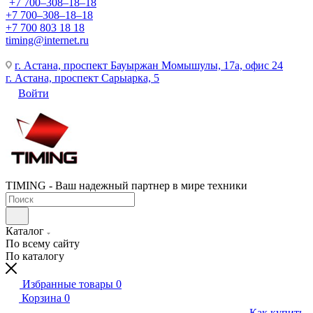
+7 700‒308‒18‒18
+7 700‒308‒18‒18
+7 700 803 18 18
timing@internet.ru
г. Астана, проспект Бауыржан Момышулы, 17а, офис 24
г. Астана, проспект Сарыарка, 5
Войти
TIMING - Ваш надежный партнер в мире техники
Каталог
По всему сайту
По каталогу
Избранные товары
0
Корзина
0
Как купить