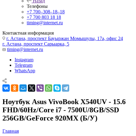
Назад
Телефоны
+7 700‒308‒18‒18
+7 700 803 18 18
timing@internet.ru
Контактная информация
г. Астана, проспект Бауыржан Момышулы, 17а, офис 24
г. Астана, проспект Сарыарка, 5
timing@internet.ru
Instagram
Telegram
WhatsApp
Ноутбук Asus VivoBook X540UV - 15.6
FHD/60Hz/Core i7 - 7500U/8GB/SSD
256GB/GeForce 920MX (Б/У)
Главная