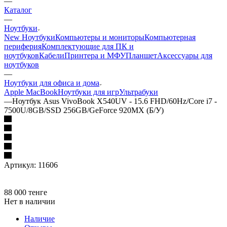
—
Каталог
—
Ноутбуки
New Ноутбуки
Компьютеры и мониторы
Компьютерная
периферия
Комплектующие для ПК и
ноутбуков
Кабели
Принтера и МФУ
Планшет
Аксессуары для
ноутбуков
—
Ноутбуки для офиса и дома
Apple MacBook
Ноутбуки для игр
Ультрабуки
—
Ноутбук Asus VivoBook X540UV - 15.6 FHD/60Hz/Core i7 -
7500U/8GB/SSD 256GB/GeForce 920MX (Б/У)
Артикул:
11606
88 000
тенге
Нет в наличии
Наличие