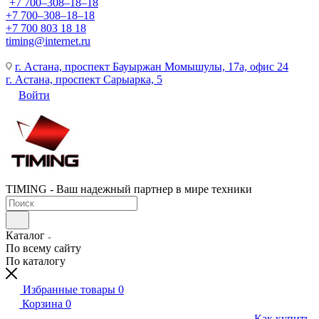
+7 700‒308‒18‒18
+7 700‒308‒18‒18
+7 700 803 18 18
timing@internet.ru
г. Астана, проспект Бауыржан Момышулы, 17а, офис 24
г. Астана, проспект Сарыарка, 5
Войти
TIMING - Ваш надежный партнер в мире техники
Каталог
По всему сайту
По каталогу
Избранные товары
0
Корзина
0
Как купить