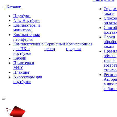
Каталог
Оформ
заказа
Ноутбуки
Спосо
New Ноутбуки
оплаты
Компьютеры и
Спосо
мониторы
достав
Компьютерная
Сроки
периферия
обрабо
Комплектующие
Сервисный
Комиссионная
заказа
для ПК и
центр
продажа
Правил
ноутбуков
обмена
Кабели
товара
Принтера и
возврат
МФУ
стоимо
Планшет
Регист
Аксессуары для
Автори
ноутбуков
в личн
кабине