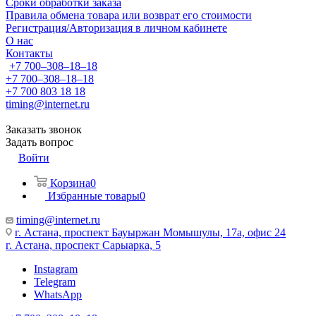
Сроки обработки заказа
Правила обмена товара или возврат его стоимости
Регистрация/Авторизация в личном кабинете
О нас
Контакты
+7 700‒308‒18‒18
+7 700‒308‒18‒18
+7 700 803 18 18
timing@internet.ru
Заказать звонок
Задать вопрос
Войти
Корзина
0
Избранные товары
0
timing@internet.ru
г. Астана, проспект Бауыржан Момышулы, 17а, офис 24
г. Астана, проспект Сарыарка, 5
Instagram
Telegram
WhatsApp