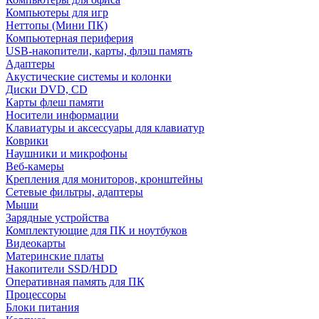
Компьютеры для игр
Неттопы (Мини ПК)
Компьютерная периферия
USB-накопители, карты, флэш память
Адаптеры
Акустические системы и колонки
Диски DVD, CD
Карты флеш памяти
Носители информации
Клавиатуры и аксессуары для клавиатур
Коврики
Наушники и микрофоны
Веб-камеры
Крепления для мониторов, кронштейны
Сетевые фильтры, адаптеры
Мыши
Зарядные устройства
Комплектующие для ПК и ноутбуков
Видеокарты
Материнские платы
Накопители SSD/HDD
Оперативная память для ПК
Процессоры
Блоки питания