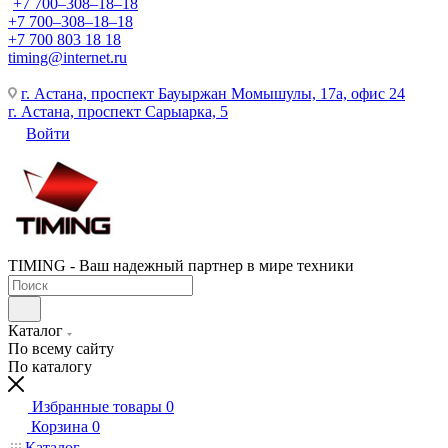
+7 700‒308‒18‒18
+7 700‒308‒18‒18
+7 700 803 18 18
timing@internet.ru
г. Астана, проспект Бауыржан Момышулы, 17а, офис 24
г. Астана, проспект Сарыарка, 5
Войти
TIMING - Ваш надежный партнер в мире техники
Каталог
По всему сайту
По каталогу
Избранные товары
0
Корзина
0
Каталог