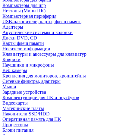
Компьютеры для игр
Неттопы (Мини ПК)
Компьютерная периферия
USB-накопители, карты, флэш память
Адаптеры
Акустические системы и колонки
Диски DVD, CD
Карты флеш памяти
Носители информации
Клавиатуры и аксессуары для клавиатур
Коврики
Наушники и микрофоны
Веб-камеры
Крепления для мониторов, кронштейны
Сетевые фильтры, адаптеры
Мыши
Зарядные устройства
Комплектующие для ПК и ноутбуков
Видеокарты
Материнские платы
Накопители SSD/HDD
Оперативная память для ПК
Процессоры
Блоки питания