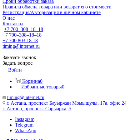
Сроки обработки заказа
Правила обмена товара или возврат его стоимости
Регистрация/Авторизация в личном кабинете
О нас
Контакты
+7 700‒308‒18‒18
+7 700‒308‒18‒18
+7 700 803 18 18
timing@internet.ru
Заказать звонок
Задать вопрос
Войти
Корзина
0
Избранные товары
0
timing@internet.ru
г. Астана, проспект Бауыржан Момышулы, 17а, офис 24
г. Астана, проспект Сарыарка, 5
Instagram
Telegram
WhatsApp