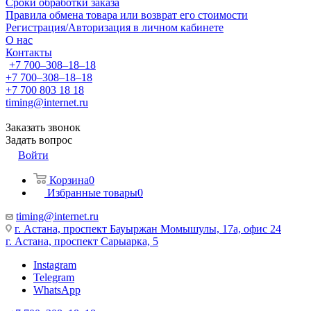
Сроки обработки заказа
Правила обмена товара или возврат его стоимости
Регистрация/Авторизация в личном кабинете
О нас
Контакты
+7 700‒308‒18‒18
+7 700‒308‒18‒18
+7 700 803 18 18
timing@internet.ru
Заказать звонок
Задать вопрос
Войти
Корзина
0
Избранные товары
0
timing@internet.ru
г. Астана, проспект Бауыржан Момышулы, 17а, офис 24
г. Астана, проспект Сарыарка, 5
Instagram
Telegram
WhatsApp