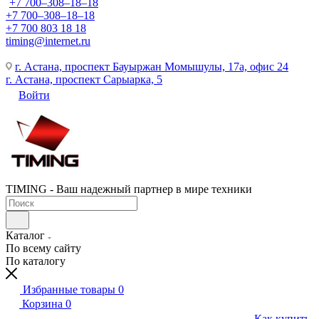
+7 700‒308‒18‒18
+7 700‒308‒18‒18
+7 700 803 18 18
timing@internet.ru
г. Астана, проспект Бауыржан Момышулы, 17а, офис 24
г. Астана, проспект Сарыарка, 5
Войти
TIMING - Ваш надежный партнер в мире техники
Каталог
По всему сайту
По каталогу
Избранные товары
0
Корзина
0
Как купить