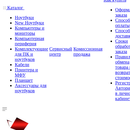
Каталог
Оформ
заказа
Ноутбуки
Спосо
New Ноутбуки
оплаты
Компьютеры и
Спосо
мониторы
достав
Компьютерная
Сроки
периферия
обрабо
Комплектующие
Сервисный
Комиссионная
заказа
для ПК и
центр
продажа
Правил
ноутбуков
обмена
Кабели
товара
Принтера и
возврат
МФУ
стоимо
Планшет
Регист
Аксессуары для
Автори
ноутбуков
в личн
кабине