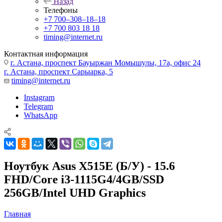
Назад
Телефоны
+7 700‒308‒18‒18
+7 700 803 18 18
timing@internet.ru
Контактная информация
г. Астана, проспект Бауыржан Момышулы, 17а, офис 24
г. Астана, проспект Сарыарка, 5
timing@internet.ru
Instagram
Telegram
WhatsApp
Ноутбук Asus X515E (Б/У) - 15.6
FHD/Core i3-1115G4/4GB/SSD
256GB/Intel UHD Graphics
Главная