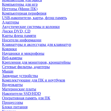
Компьютеры для игр
Неттопы (Мини ПК)
Компьютерная периферия
USB-накопители, карты, флэш память
Адаптеры
Акустические системы и колонки
Диски DVD, CD
Карты флеш памяти
Носители информации
Клавиатуры и аксессуары для клавиатур
Коврики
Наушники и микрофоны
Веб-камеры
Крепления для мониторов, кронштейны
Сетевые фильтры, адаптеры
Мыши
Зарядные устройства
Комплектующие для ПК и ноутбуков
Видеокарты
Материнские платы
Накопители SSD/HDD
Оперативная память для ПК
Процессоры
Блоки питания