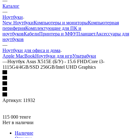
—
Каталог
—
Ноутбуки
New Ноутбуки
Компьютеры и мониторы
Компьютерная
периферия
Комплектующие для ПК и
ноутбуков
Кабели
Принтера и МФУ
Планшет
Аксессуары для
ноутбуков
—
Ноутбуки для офиса и дома
Apple MacBook
Ноутбуки для игр
Ультрабуки
—
Ноутбук Asus X515E (Б/У) - 15.6 FHD/Core i3-
1115G4/4GB/SSD 256GB/Intel UHD Graphics
Артикул:
11932
115 000
тенге
Нет в наличии
Наличие