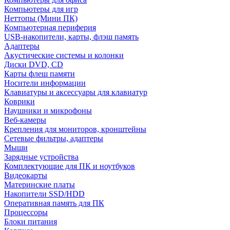
Компьютеры для игр
Неттопы (Мини ПК)
Компьютерная периферия
USB-накопители, карты, флэш память
Адаптеры
Акустические системы и колонки
Диски DVD, CD
Карты флеш памяти
Носители информации
Клавиатуры и аксессуары для клавиатур
Коврики
Наушники и микрофоны
Веб-камеры
Крепления для мониторов, кронштейны
Сетевые фильтры, адаптеры
Мыши
Зарядные устройства
Комплектующие для ПК и ноутбуков
Видеокарты
Материнские платы
Накопители SSD/HDD
Оперативная память для ПК
Процессоры
Блоки питания