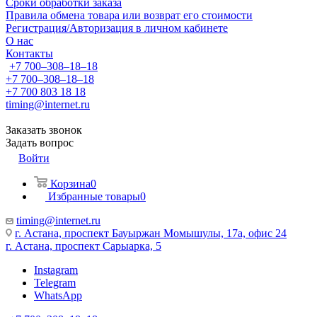
Сроки обработки заказа
Правила обмена товара или возврат его стоимости
Регистрация/Авторизация в личном кабинете
О нас
Контакты
+7 700‒308‒18‒18
+7 700‒308‒18‒18
+7 700 803 18 18
timing@internet.ru
Заказать звонок
Задать вопрос
Войти
Корзина
0
Избранные товары
0
timing@internet.ru
г. Астана, проспект Бауыржан Момышулы, 17а, офис 24
г. Астана, проспект Сарыарка, 5
Instagram
Telegram
WhatsApp