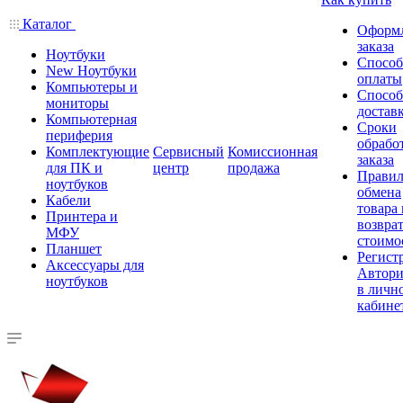
Каталог
Оформ
заказа
Ноутбуки
Спосо
New Ноутбуки
оплаты
Компьютеры и
Спосо
мониторы
достав
Компьютерная
Сроки
периферия
обрабо
Комплектующие
Сервисный
Комиссионная
заказа
для ПК и
центр
продажа
Правил
ноутбуков
обмена
Кабели
товара
Принтера и
возврат
МФУ
стоимо
Планшет
Регист
Аксессуары для
Автори
ноутбуков
в личн
кабине