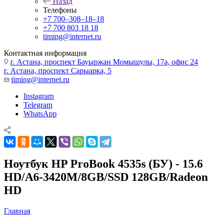
Назад
Телефоны
+7 700‒308‒18‒18
+7 700 803 18 18
timing@internet.ru
Контактная информация
г. Астана, проспект Бауыржан Момышулы, 17а, офис 24
г. Астана, проспект Сарыарка, 5
timing@internet.ru
Instagram
Telegram
WhatsApp
Ноутбук HP ProBook 4535s (БУ) - 15.6
HD/A6-3420M/8GB/SSD 128GB/Radeon
HD
Главная