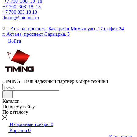
+7 700‒308‒18‒18
+7 700‒308‒18‒18
+7 700 803 18 18
timing@internet.ru
г. Астана, проспект Бауыржан Момышулы, 17а, офис 24
г. Астана, проспект Сарыарка, 5
Войти
TIMING - Ваш надежный партнер в мире техники
Каталог
По всему сайту
По каталогу
Избранные товары
0
Корзина
0
Как купить