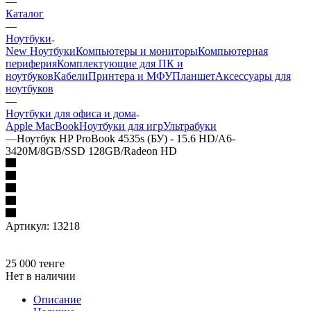
—
Каталог
—
Ноутбуки
New Ноутбуки
Компьютеры и мониторы
Компьютерная
периферия
Комплектующие для ПК и
ноутбуков
Кабели
Принтера и МФУ
Планшет
Аксессуары для
ноутбуков
—
Ноутбуки для офиса и дома
Apple MacBook
Ноутбуки для игр
Ультрабуки
—
Ноутбук HP ProBook 4535s (БУ) - 15.6 HD/A6-
3420M/8GB/SSD 128GB/Radeon HD
Артикул:
13218
25 000
тенге
Нет в наличии
Описание