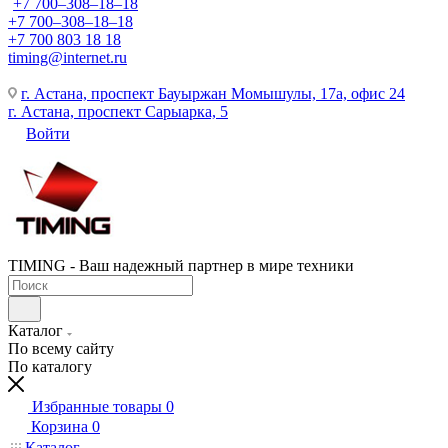
+7 700‒308‒18‒18
+7 700‒308‒18‒18
+7 700 803 18 18
timing@internet.ru
г. Астана, проспект Бауыржан Момышулы, 17а, офис 24
г. Астана, проспект Сарыарка, 5
Войти
TIMING - Ваш надежный партнер в мире техники
Каталог
По всему сайту
По каталогу
Избранные товары
0
Корзина
0
Каталог