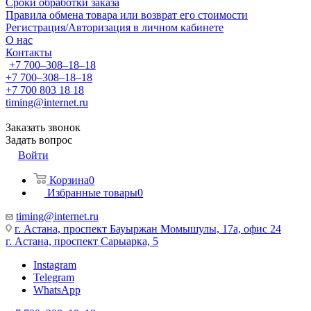
Сроки обработки заказа
Правила обмена товара или возврат его стоимости
Регистрация/Авторизация в личном кабинете
О нас
Контакты
+7 700‒308‒18‒18
+7 700‒308‒18‒18
+7 700 803 18 18
timing@internet.ru
Заказать звонок
Задать вопрос
Войти
Корзина
0
Избранные товары
0
timing@internet.ru
г. Астана, проспект Бауыржан Момышулы, 17а, офис 24
г. Астана, проспект Сарыарка, 5
Instagram
Telegram
WhatsApp