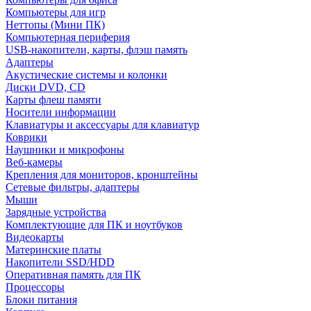
Компьютеры для игр
Неттопы (Мини ПК)
Компьютерная периферия
USB-накопители, карты, флэш память
Адаптеры
Акустические системы и колонки
Диски DVD, CD
Карты флеш памяти
Носители информации
Клавиатуры и аксессуары для клавиатур
Коврики
Наушники и микрофоны
Веб-камеры
Крепления для мониторов, кронштейны
Сетевые фильтры, адаптеры
Мыши
Зарядные устройства
Комплектующие для ПК и ноутбуков
Видеокарты
Материнские платы
Накопители SSD/HDD
Оперативная память для ПК
Процессоры
Блоки питания