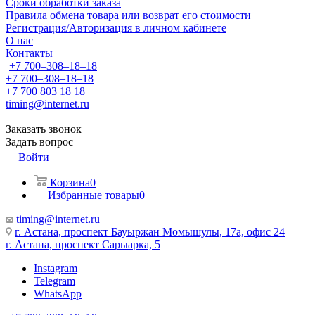
Сроки обработки заказа
Правила обмена товара или возврат его стоимости
Регистрация/Авторизация в личном кабинете
О нас
Контакты
+7 700‒308‒18‒18
+7 700‒308‒18‒18
+7 700 803 18 18
timing@internet.ru
Заказать звонок
Задать вопрос
Войти
Корзина
0
Избранные товары
0
timing@internet.ru
г. Астана, проспект Бауыржан Момышулы, 17а, офис 24
г. Астана, проспект Сарыарка, 5
Instagram
Telegram
WhatsApp