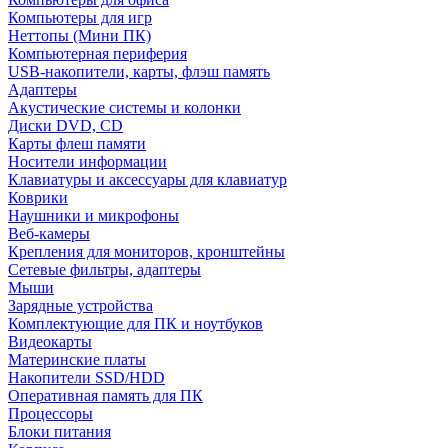
Компьютеры для игр
Неттопы (Мини ПК)
Компьютерная периферия
USB-накопители, карты, флэш память
Адаптеры
Акустические системы и колонки
Диски DVD, CD
Карты флеш памяти
Носители информации
Клавиатуры и аксессуары для клавиатур
Коврики
Наушники и микрофоны
Веб-камеры
Крепления для мониторов, кронштейны
Сетевые фильтры, адаптеры
Мыши
Зарядные устройства
Комплектующие для ПК и ноутбуков
Видеокарты
Материнские платы
Накопители SSD/HDD
Оперативная память для ПК
Процессоры
Блоки питания