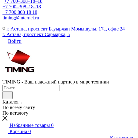
+7 700‒308‒18‒18
+7 700‒308‒18‒18
+7 700 803 18 18
timing@internet.ru
г. Астана, проспект Бауыржан Момышулы, 17а, офис 24
г. Астана, проспект Сарыарка, 5
Войти
TIMING - Ваш надежный партнер в мире техники
Каталог
По всему сайту
По каталогу
Избранные товары
0
Корзина
0
Как купить