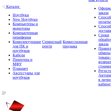
Каталог
Оформ
заказа
Ноутбуки
Спосо
New Ноутбуки
оплаты
Компьютеры и
Спосо
мониторы
достав
Компьютерная
Сроки
периферия
обрабо
Комплектующие
Сервисный
Комиссионная
заказа
для ПК и
центр
продажа
Правил
ноутбуков
обмена
Кабели
товара
Принтера и
возврат
МФУ
стоимо
Планшет
Регист
Аксессуары для
Автори
ноутбуков
в личн
кабине