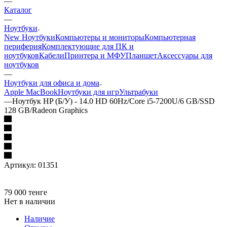
—
Каталог
—
Ноутбуки
New Ноутбуки
Компьютеры и мониторы
Компьютерная
периферия
Комплектующие для ПК и
ноутбуков
Кабели
Принтера и МФУ
Планшет
Аксессуары для
ноутбуков
—
Ноутбуки для офиса и дома
Apple MacBook
Ноутбуки для игр
Ультрабуки
—
Ноутбук HP (Б/У) - 14.0 HD 60Hz/Core i5-7200U/6 GB/SSD
128 GB/Radeon Graphics
Артикул:
01351
79 000
тенге
Нет в наличии
Наличие