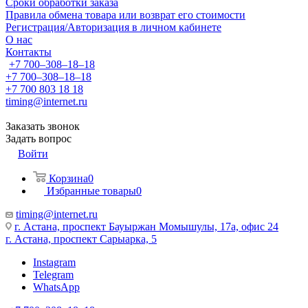
Сроки обработки заказа
Правила обмена товара или возврат его стоимости
Регистрация/Авторизация в личном кабинете
О нас
Контакты
+7 700‒308‒18‒18
+7 700‒308‒18‒18
+7 700 803 18 18
timing@internet.ru
Заказать звонок
Задать вопрос
Войти
Корзина
0
Избранные товары
0
timing@internet.ru
г. Астана, проспект Бауыржан Момышулы, 17а, офис 24
г. Астана, проспект Сарыарка, 5
Instagram
Telegram
WhatsApp