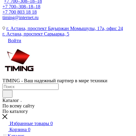
+7 700‒308‒18‒18
+7 700‒308‒18‒18
+7 700 803 18 18
timing@internet.ru
г. Астана, проспект Бауыржан Момышулы, 17а, офис 24
г. Астана, проспект Сарыарка, 5
Войти
TIMING - Ваш надежный партнер в мире техники
Каталог
По всему сайту
По каталогу
Избранные товары
0
Корзина
0
Каталог