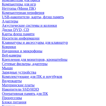
Компьютеры для игр
Неттопы (Мини ПК)
Компьютерная периферия
USB-накопители, карты, флэш память
Адаптеры
Акустические системы и колонки
Диски DVD, CD
Карты флеш памяти
Носители информации
Клавиатуры и аксессуары для клавиатур
Коврики
Наушники и микрофоны
Веб-камеры
Крепления для мониторов, кронштейны
Сетевые фильтры, адаптеры
Мыши
Зарядные устройства
Комплектующие для ПК и ноутбуков
Видеокарты
Материнские платы
Накопители SSD/HDD
Оперативная память для ПК
Процессоры
Блоки питания