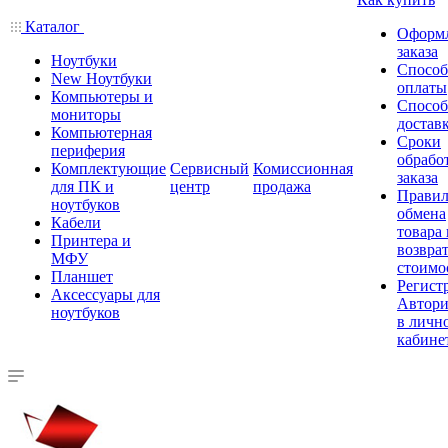
Каталог
Оформ
заказа
Ноутбуки
Спосо
New Ноутбуки
оплаты
Компьютеры и
Спосо
мониторы
достав
Компьютерная
Сроки
периферия
обрабо
Комплектующие
Сервисный
Комиссионная
заказа
для ПК и
центр
продажа
Правил
ноутбуков
обмена
Кабели
товара
Принтера и
возврат
МФУ
стоимо
Планшет
Регист
Аксессуары для
Автори
ноутбуков
в личн
кабине