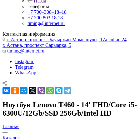
Назад
Телефоны
+7 700‒308‒18‒18
+7 700 803 18 18
timing@internet.ru
Контактная информация
г. Астана, проспект Бауыржан Момышулы, 17а, офис 24
г. Астана, проспект Сарыарка, 5
timing@internet.ru
Instagram
Telegram
WhatsApp
Ноутбук Lenovo T460 - 14' FHD/Core i5-
6300U/12Gb/SSD 256Gb/Intel HD
Главная
—
Каталог