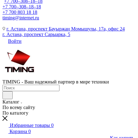
+7 700‒308‒18‒18
+7 700‒308‒18‒18
+7 700 803 18 18
timing@internet.ru
г. Астана, проспект Бауыржан Момышулы, 17а, офис 24
г. Астана, проспект Сарыарка, 5
Войти
TIMING - Ваш надежный партнер в мире техники
Каталог
По всему сайту
По каталогу
Избранные товары
0
Корзина
0
Как купить