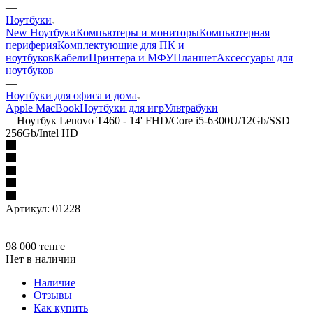
—
Ноутбуки
New Ноутбуки
Компьютеры и мониторы
Компьютерная
периферия
Комплектующие для ПК и
ноутбуков
Кабели
Принтера и МФУ
Планшет
Аксессуары для
ноутбуков
—
Ноутбуки для офиса и дома
Apple MacBook
Ноутбуки для игр
Ультрабуки
—
Ноутбук Lenovo T460 - 14' FHD/Core i5-6300U/12Gb/SSD
256Gb/Intel HD
Артикул:
01228
98 000
тенге
Нет в наличии
Наличие
Отзывы
Как купить