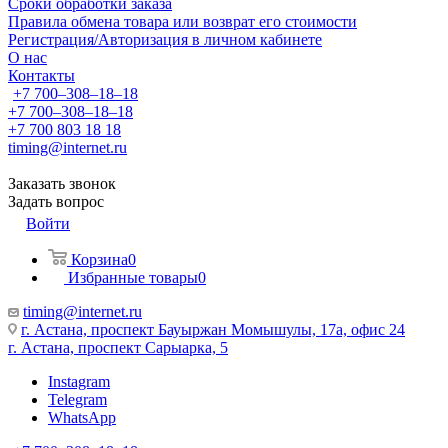
Сроки обработки заказа
Правила обмена товара или возврат его стоимости
Регистрация/Авторизация в личном кабинете
О нас
Контакты
+7 700‒308‒18‒18
+7 700‒308‒18‒18
+7 700 803 18 18
timing@internet.ru
Заказать звонок
Задать вопрос
Войти
Корзина
0
Избранные товары
0
timing@internet.ru
г. Астана, проспект Бауыржан Момышулы, 17а, офис 24
г. Астана, проспект Сарыарка, 5
Instagram
Telegram
WhatsApp