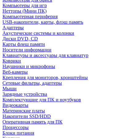
Компьютеры для игр
Неттопы (Мини ПК)
Компьютерная периферия
USB-накопители, карты, флэш память
Адаптеры
Акустические системы и колонки
Диски DVD, CD
Карты флеш памяти
Носители информации
Клавиатуры и аксессуары для клавиатур
Коврики
Наушники и микрофоны
Веб-камеры
Крепления для мониторов, кронштейны
Сетевые фильтры, адаптеры
Мыши
Зарядные устройства
Комплектующие для ПК и ноутбуков
Видеокарты
Материнские платы
Накопители SSD/HDD
Оперативная память для ПК
Процессоры
Блоки питания