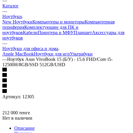
—
Каталог
—
Ноутбуки
New Ноутбуки
Компьютеры и мониторы
Компьютерная
периферия
Комплектующие для ПК и
ноутбуков
Кабели
Принтера и МФУ
Планшет
Аксессуары для
ноутбуков
—
Ноутбуки для офиса и дома
Apple MacBook
Ноутбуки для игр
Ультрабуки
—
Ноутбук Asus VivoBook 15 (Б/У) - 15.6 FHD/Core i5-
12500H/8GB/SSD 512GB/UHD
Артикул:
12305
212 000
тенге
Нет в наличии
Описание