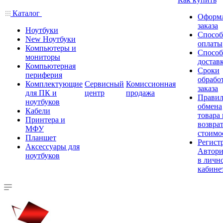
Каталог
Оформ
заказа
Ноутбуки
Спосо
New Ноутбуки
оплаты
Компьютеры и
Спосо
мониторы
достав
Компьютерная
Сроки
периферия
обрабо
Комплектующие
Сервисный
Комиссионная
заказа
для ПК и
центр
продажа
Правил
ноутбуков
обмена
Кабели
товара
Принтера и
возврат
МФУ
стоимо
Планшет
Регист
Аксессуары для
Автори
ноутбуков
в личн
кабине