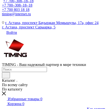
+7 700‒308‒18‒18
+7 700‒308‒18‒18
+7 700 803 18 18
timing@internet.ru
г. Астана, проспект Бауыржан Момышулы, 17а, офис 24
г. Астана, проспект Сарыарка, 5
Войти
TIMING - Ваш надежный партнер в мире техники
Каталог
По всему сайту
По каталогу
Избранные товары
0
Корзина
0
Как купить