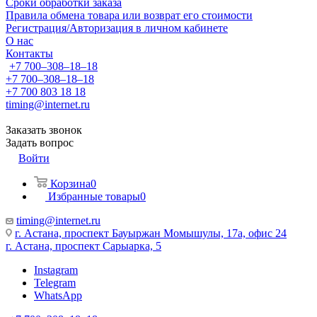
Сроки обработки заказа
Правила обмена товара или возврат его стоимости
Регистрация/Авторизация в личном кабинете
О нас
Контакты
+7 700‒308‒18‒18
+7 700‒308‒18‒18
+7 700 803 18 18
timing@internet.ru
Заказать звонок
Задать вопрос
Войти
Корзина
0
Избранные товары
0
timing@internet.ru
г. Астана, проспект Бауыржан Момышулы, 17а, офис 24
г. Астана, проспект Сарыарка, 5
Instagram
Telegram
WhatsApp