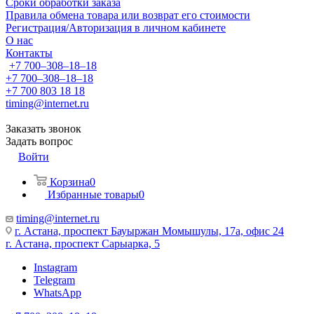
Сроки обработки заказа
Правила обмена товара или возврат его стоимости
Регистрация/Авторизация в личном кабинете
О нас
Контакты
+7 700‒308‒18‒18
+7 700‒308‒18‒18
+7 700 803 18 18
timing@internet.ru
Заказать звонок
Задать вопрос
Войти
Корзина
0
Избранные товары
0
timing@internet.ru
г. Астана, проспект Бауыржан Момышулы, 17а, офис 24
г. Астана, проспект Сарыарка, 5
Instagram
Telegram
WhatsApp