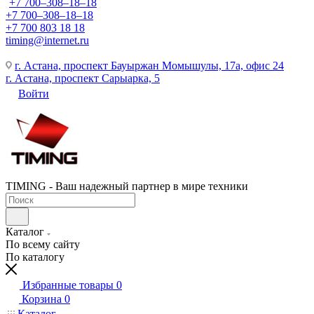
+7 700‒308‒18‒18
+7 700‒308‒18‒18
+7 700 803 18 18
timing@internet.ru
г. Астана, проспект Бауыржан Момышулы, 17а, офис 24
г. Астана, проспект Сарыарка, 5
Войти
TIMING - Ваш надежный партнер в мире техники
Каталог
По всему сайту
По каталогу
Избранные товары
0
Корзина
0
Каталог