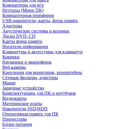
Компьютеры для игр
Неттопы (Мини ПК)
Компьютерная периферия
USB-накопители, карты, флэш память
Адаптеры
Акустические системы и колонки
Диски DVD, CD
Карты флеш памяти
Носители информации
Клавиатуры и аксессуары для клавиатур
Коврики
Наушники и микрофоны
Веб-камеры
Крепления для мониторов, кронштейны
Сетевые фильтры, адаптеры
Мыши
Зарядные устройства
Комплектующие для ПК и ноутбуков
Видеокарты
Материнские платы
Накопители SSD/HDD
Оперативная память для ПК
Процессоры
Блоки питания