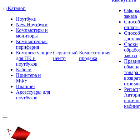
Каталог
Оформ
заказа
Ноутбуки
Спосо
New Ноутбуки
оплаты
Компьютеры и
Спосо
мониторы
достав
Компьютерная
Сроки
периферия
обрабо
Комплектующие
Сервисный
Комиссионная
заказа
для ПК и
центр
продажа
Правил
ноутбуков
обмена
Кабели
товара
Принтера и
возврат
МФУ
стоимо
Планшет
Регист
Аксессуары для
Автори
ноутбуков
в личн
кабине