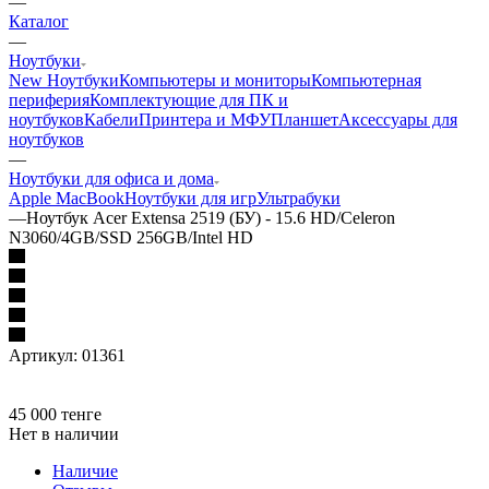
—
Каталог
—
Ноутбуки
New Ноутбуки
Компьютеры и мониторы
Компьютерная
периферия
Комплектующие для ПК и
ноутбуков
Кабели
Принтера и МФУ
Планшет
Аксессуары для
ноутбуков
—
Ноутбуки для офиса и дома
Apple MacBook
Ноутбуки для игр
Ультрабуки
—
Ноутбук Acer Extensa 2519 (БУ) - 15.6 HD/Celeron
N3060/4GB/SSD 256GB/Intel HD
Артикул:
01361
45 000
тенге
Нет в наличии
Наличие