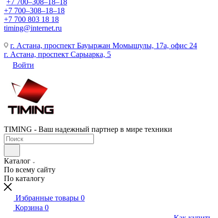
+7 700‒308‒18‒18
+7 700‒308‒18‒18
+7 700 803 18 18
timing@internet.ru
г. Астана, проспект Бауыржан Момышулы, 17а, офис 24
г. Астана, проспект Сарыарка, 5
Войти
TIMING - Ваш надежный партнер в мире техники
Каталог
По всему сайту
По каталогу
Избранные товары
0
Корзина
0
Как купить