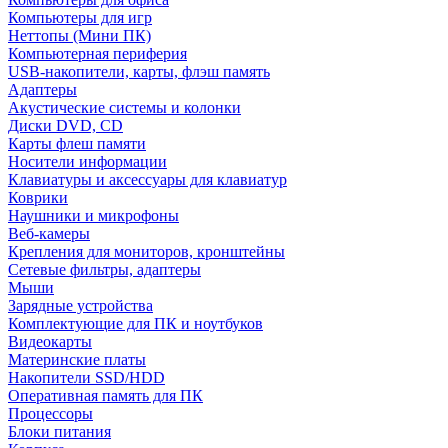
Компьютеры для игр
Неттопы (Мини ПК)
Компьютерная периферия
USB-накопители, карты, флэш память
Адаптеры
Акустические системы и колонки
Диски DVD, CD
Карты флеш памяти
Носители информации
Клавиатуры и аксессуары для клавиатур
Коврики
Наушники и микрофоны
Веб-камеры
Крепления для мониторов, кронштейны
Сетевые фильтры, адаптеры
Мыши
Зарядные устройства
Комплектующие для ПК и ноутбуков
Видеокарты
Материнские платы
Накопители SSD/HDD
Оперативная память для ПК
Процессоры
Блоки питания