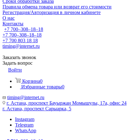
Сроки обработки заказа
Правила обмена товара или возврат его стоимости
Регистрация/Авторизация в личном кабинете
О нас
Контакты
+7 700‒308‒18‒18
+7 700‒308‒18‒18
+7 700 803 18 18
timing@internet.ru
Заказать звонок
Задать вопрос
Войти
Корзина
0
Избранные товары
0
timing@internet.ru
г. Астана, проспект Бауыржан Момышулы, 17а, офис 24
г. Астана, проспект Сарыарка, 5
Instagram
Telegram
WhatsApp