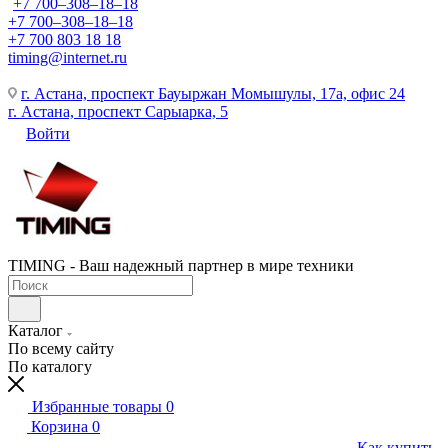
+7 700‒308‒18‒18
+7 700‒308‒18‒18
+7 700 803 18 18
timing@internet.ru
г. Астана, проспект Бауыржан Момышулы, 17а, офис 24
г. Астана, проспект Сарыарка, 5
Войти
TIMING - Ваш надежный партнер в мире техники
Каталог
По всему сайту
По каталогу
Избранные товары
0
Корзина
0
Как купить