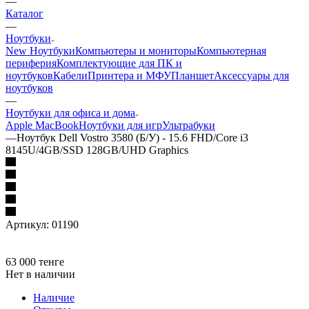
—
Каталог
—
Ноутбуки
New Ноутбуки
Компьютеры и мониторы
Компьютерная
периферия
Комплектующие для ПК и
ноутбуков
Кабели
Принтера и МФУ
Планшет
Аксессуары для
ноутбуков
—
Ноутбуки для офиса и дома
Apple MacBook
Ноутбуки для игр
Ультрабуки
—
Ноутбук Dell Vostro 3580 (Б/У) - 15.6 FHD/Core i3
8145U/4GB/SSD 128GB/UHD Graphics
Артикул:
01190
63 000
тенге
Нет в наличии
Наличие