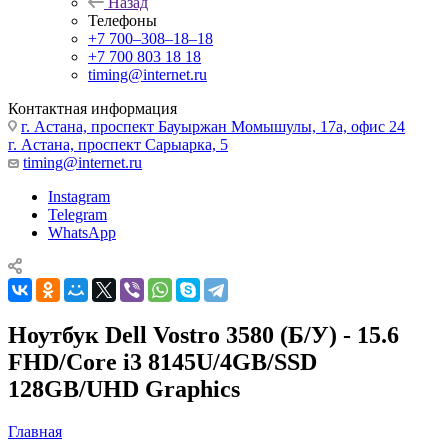
Назад
Телефоны
+7 700‒308‒18‒18
+7 700 803 18 18
timing@internet.ru
Контактная информация
г. Астана, проспект Бауыржан Момышулы, 17а, офис 24
г. Астана, проспект Сарыарка, 5
timing@internet.ru
Instagram
Telegram
WhatsApp
Ноутбук Dell Vostro 3580 (Б/У) - 15.6
FHD/Core i3 8145U/4GB/SSD
128GB/UHD Graphics
Главная