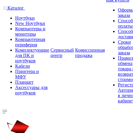
Каталог
Оформ
заказа
Ноутбуки
Спосо
New Ноутбуки
оплаты
Компьютеры и
Спосо
мониторы
достав
Компьютерная
Сроки
периферия
обрабо
Комплектующие
Сервисный
Комиссионная
заказа
для ПК и
центр
продажа
Правил
ноутбуков
обмена
Кабели
товара
Принтера и
возврат
МФУ
стоимо
Планшет
Регист
Аксессуары для
Автори
ноутбуков
в личн
кабине