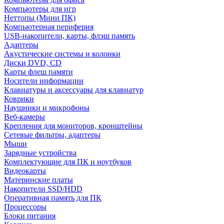
Компьютеры для игр
Неттопы (Мини ПК)
Компьютерная периферия
USB-накопители, карты, флэш память
Адаптеры
Акустические системы и колонки
Диски DVD, CD
Карты флеш памяти
Носители информации
Клавиатуры и аксессуары для клавиатур
Коврики
Наушники и микрофоны
Веб-камеры
Крепления для мониторов, кронштейны
Сетевые фильтры, адаптеры
Мыши
Зарядные устройства
Комплектующие для ПК и ноутбуков
Видеокарты
Материнские платы
Накопители SSD/HDD
Оперативная память для ПК
Процессоры
Блоки питания