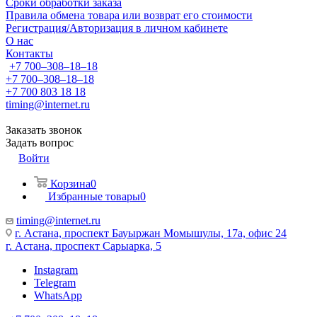
Сроки обработки заказа
Правила обмена товара или возврат его стоимости
Регистрация/Авторизация в личном кабинете
О нас
Контакты
+7 700‒308‒18‒18
+7 700‒308‒18‒18
+7 700 803 18 18
timing@internet.ru
Заказать звонок
Задать вопрос
Войти
Корзина
0
Избранные товары
0
timing@internet.ru
г. Астана, проспект Бауыржан Момышулы, 17а, офис 24
г. Астана, проспект Сарыарка, 5
Instagram
Telegram
WhatsApp