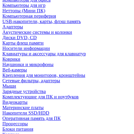
Компьютеры для игр
Неттопы (Мини ПК)
Компьютерная периферия
USB-накопители, карты, флэш память
Адаптеры
Акустические системы и колонки
Диски DVD, CD
Карты флеш памяти
Носители информации
Клавиатуры и аксессуары для клавиатур
Коврики
Наушники и микрофоны
Веб-камеры
Крепления для мониторов, кронштейны
Сетевые фильтры, адаптеры
Мыши
Зарядные устройства
Комплектующие для ПК и ноутбуков
Видеокарты
Материнские платы
Накопители SSD/HDD
Оперативная память для ПК
Процессоры
Блоки питания