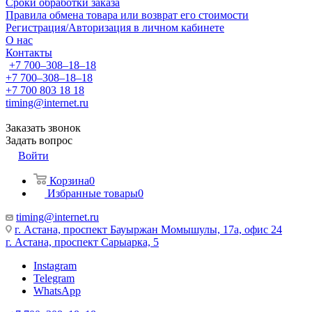
Сроки обработки заказа
Правила обмена товара или возврат его стоимости
Регистрация/Авторизация в личном кабинете
О нас
Контакты
+7 700‒308‒18‒18
+7 700‒308‒18‒18
+7 700 803 18 18
timing@internet.ru
Заказать звонок
Задать вопрос
Войти
Корзина
0
Избранные товары
0
timing@internet.ru
г. Астана, проспект Бауыржан Момышулы, 17а, офис 24
г. Астана, проспект Сарыарка, 5
Instagram
Telegram
WhatsApp