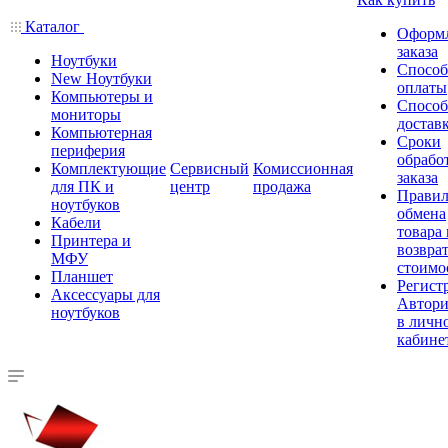
Каталог
Оформ
заказа
Ноутбуки
Спосо
New Ноутбуки
оплаты
Компьютеры и
Спосо
мониторы
достав
Компьютерная
Сроки
периферия
обрабо
Комплектующие
Сервисный
Комиссионная
заказа
для ПК и
центр
продажа
Правил
ноутбуков
обмена
Кабели
товара
Принтера и
возврат
МФУ
стоимо
Планшет
Регист
Аксессуары для
Автори
ноутбуков
в личн
кабине