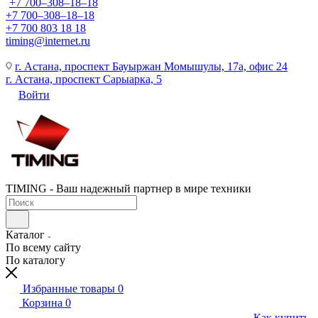
+7 700‒308‒18‒18
+7 700‒308‒18‒18
+7 700 803 18 18
timing@internet.ru
г. Астана, проспект Бауыржан Момышулы, 17а, офис 24
г. Астана, проспект Сарыарка, 5
Войти
TIMING - Ваш надежный партнер в мире техники
Каталог
По всему сайту
По каталогу
Избранные товары
0
Корзина
0
Как купить