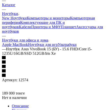
—
Каталог
—
Ноутбуки
New Ноутбуки
Компьютеры и мониторы
Компьютерная
периферия
Комплектующие для ПК и
ноутбуков
Кабели
Принтера и МФУ
Планшет
Аксессуары для
ноутбуков
—
Ноутбуки для офиса и дома
Apple MacBook
Ноутбуки для игр
Ультрабуки
—
Ноутбук Asus VivoBook 15 (БУ) - 15.6 FHD/Core i5-
1235U/16GB/SSD 512GB/Iris Xe
Артикул:
12574
189 000
тенге
Нет в наличии
Описание