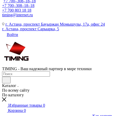
+7 700‒308‒18‒18
+7 700‒308‒18‒18
+7 700 803 18 18
timing@internet.ru
г. Астана, проспект Бауыржан Момышулы, 17а, офис 24
г. Астана, проспект Сарыарка, 5
Войти
TIMING - Ваш надежный партнер в мире техники
Каталог
По всему сайту
По каталогу
Избранные товары
0
Корзина
0
Как купить