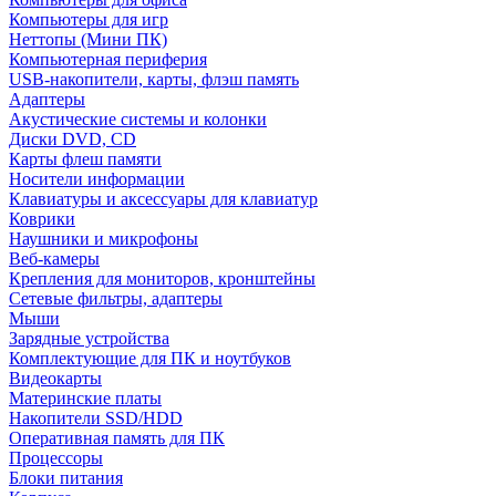
Компьютеры для игр
Неттопы (Мини ПК)
Компьютерная периферия
USB-накопители, карты, флэш память
Адаптеры
Акустические системы и колонки
Диски DVD, CD
Карты флеш памяти
Носители информации
Клавиатуры и аксессуары для клавиатур
Коврики
Наушники и микрофоны
Веб-камеры
Крепления для мониторов, кронштейны
Сетевые фильтры, адаптеры
Мыши
Зарядные устройства
Комплектующие для ПК и ноутбуков
Видеокарты
Материнские платы
Накопители SSD/HDD
Оперативная память для ПК
Процессоры
Блоки питания