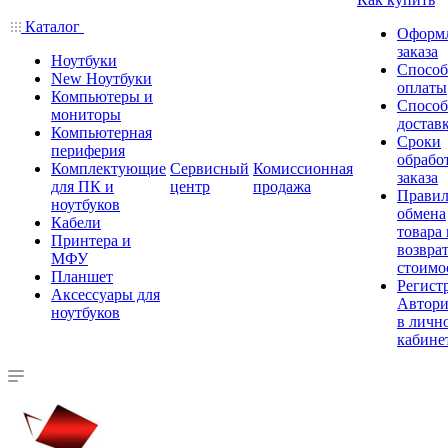
Каталог
Оформ
заказа
Ноутбуки
Спосо
New Ноутбуки
оплаты
Компьютеры и
Спосо
мониторы
достав
Компьютерная
Сроки
периферия
обрабо
Комплектующие
Сервисный
Комиссионная
заказа
для ПК и
центр
продажа
Правил
ноутбуков
обмена
Кабели
товара
Принтера и
возврат
МФУ
стоимо
Планшет
Регист
Аксессуары для
Автори
ноутбуков
в личн
кабине