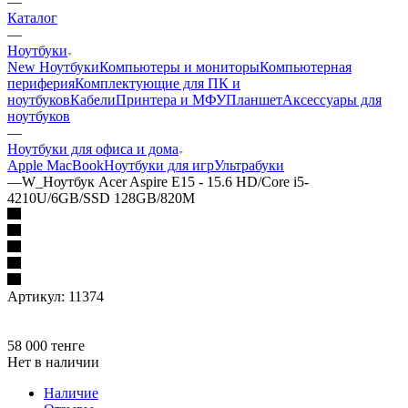
—
Каталог
—
Ноутбуки
New Ноутбуки
Компьютеры и мониторы
Компьютерная
периферия
Комплектующие для ПК и
ноутбуков
Кабели
Принтера и МФУ
Планшет
Аксессуары для
ноутбуков
—
Ноутбуки для офиса и дома
Apple MacBook
Ноутбуки для игр
Ультрабуки
—
W_Ноутбук Acer Aspire E15 - 15.6 HD/Core i5-
4210U/6GB/SSD 128GB/820M
Артикул:
11374
58 000
тенге
Нет в наличии
Наличие