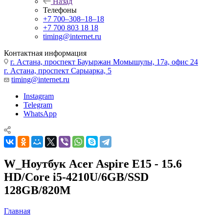
Назад
Телефоны
+7 700‒308‒18‒18
+7 700 803 18 18
timing@internet.ru
Контактная информация
г. Астана, проспект Бауыржан Момышулы, 17а, офис 24
г. Астана, проспект Сарыарка, 5
timing@internet.ru
Instagram
Telegram
WhatsApp
W_Ноутбук Acer Aspire E15 - 15.6
HD/Core i5-4210U/6GB/SSD
128GB/820M
Главная