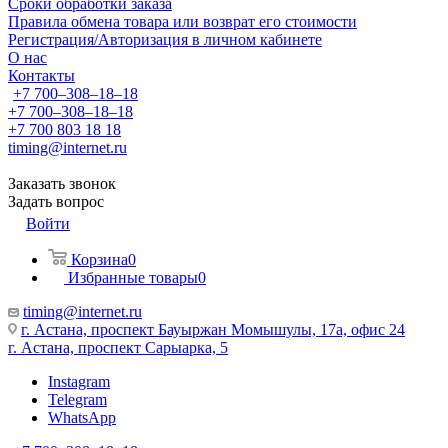
Сроки обработки заказа
Правила обмена товара или возврат его стоимости
Регистрация/Авторизация в личном кабинете
О нас
Контакты
+7 700‒308‒18‒18
+7 700‒308‒18‒18
+7 700 803 18 18
timing@internet.ru
Заказать звонок
Задать вопрос
Войти
Корзина
0
Избранные товары
0
timing@internet.ru
г. Астана, проспект Бауыржан Момышулы, 17а, офис 24
г. Астана, проспект Сарыарка, 5
Instagram
Telegram
WhatsApp