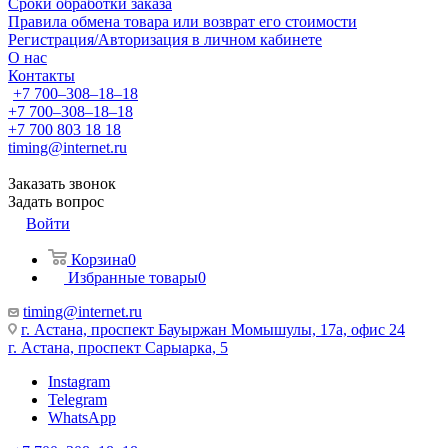
Сроки обработки заказа
Правила обмена товара или возврат его стоимости
Регистрация/Авторизация в личном кабинете
О нас
Контакты
+7 700‒308‒18‒18
+7 700‒308‒18‒18
+7 700 803 18 18
timing@internet.ru
Заказать звонок
Задать вопрос
Войти
Корзина
0
Избранные товары
0
timing@internet.ru
г. Астана, проспект Бауыржан Момышулы, 17а, офис 24
г. Астана, проспект Сарыарка, 5
Instagram
Telegram
WhatsApp