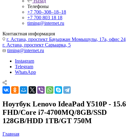
Назад
Телефоны
+7 700‒308‒18‒18
+7 700 803 18 18
timing@internet.ru
Контактная информация
г. Астана, проспект Бауыржан Момышулы, 17а, офис 24
г. Астана, проспект Сарыарка, 5
timing@internet.ru
Instagram
Telegram
WhatsApp
Ноутбук Lenovo IdeaPad Y510P - 15.6
FHD/Core i7-4700MQ/8GB/SSD
128GB/HDD 1TB/GT 750M
Главная