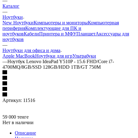
—
Каталог
—
Ноутбуки
New Ноутбуки
Компьютеры и мониторы
Компьютерная
периферия
Комплектующие для ПК и
ноутбуков
Кабели
Принтера и МФУ
Планшет
Аксессуары для
ноутбуков
—
Ноутбуки для офиса и дома
Apple MacBook
Ноутбуки для игр
Ультрабуки
—
Ноутбук Lenovo IdeaPad Y510P - 15.6 FHD/Core i7-
4700MQ/8GB/SSD 128GB/HDD 1TB/GT 750M
Артикул:
11516
59 000
тенге
Нет в наличии
Описание