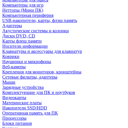
Компьютеры для игр
Неттопы (Мини ПК)
Компьютерная периферия
USB-накопители, карты, флэш память
Адаптеры
Акустические системы и колонки
Диски DVD, CD
Карты флеш памяти
Носители информации
Клавиатуры и аксессуары для клавиатур
Коврики
Наушники и микрофоны
Веб-камеры
Крепления для мониторов, кронштейны
Сетевые фильтры, адаптеры
Мыши
Зарядные устройства
Комплектующие для ПК и ноутбуков
Видеокарты
Материнские платы
Накопители SSD/HDD
Оперативная память для ПК
Процессоры
Блоки питания