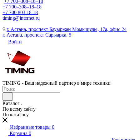
+7 700‒308‒18‒18
+7 700‒308‒18‒18
+7 700 803 18 18
timing@internet.ru
г. Астана, проспект Бауыржан Момышулы, 17а, офис 24
г. Астана, проспект Сарыарка, 5
Войти
TIMING - Ваш надежный партнер в мире техники
Каталог
По всему сайту
По каталогу
Избранные товары
0
Корзина
0
Как купить