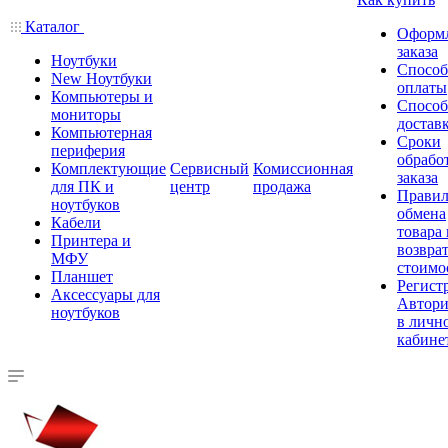
Каталог
Оформ
заказа
Ноутбуки
Спосо
New Ноутбуки
оплаты
Компьютеры и
Спосо
мониторы
достав
Компьютерная
Сроки
периферия
обрабо
Комплектующие
Сервисный
Комиссионная
заказа
для ПК и
центр
продажа
Правил
ноутбуков
обмена
Кабели
товара
Принтера и
возврат
МФУ
стоимо
Планшет
Регист
Аксессуары для
Автори
ноутбуков
в личн
кабине