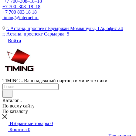
+7 700‒308‒18‒18
+7 700‒308‒18‒18
+7 700 803 18 18
timing@internet.ru
г. Астана, проспект Бауыржан Момышулы, 17а, офис 24
г. Астана, проспект Сарыарка, 5
Войти
TIMING - Ваш надежный партнер в мире техники
Каталог
По всему сайту
По каталогу
Избранные товары
0
Корзина
0
Как купить