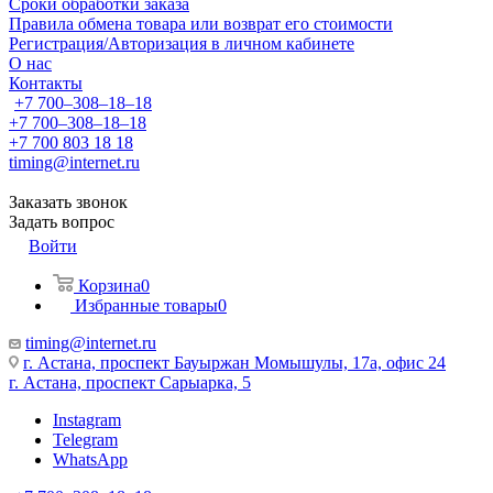
Сроки обработки заказа
Правила обмена товара или возврат его стоимости
Регистрация/Авторизация в личном кабинете
О нас
Контакты
+7 700‒308‒18‒18
+7 700‒308‒18‒18
+7 700 803 18 18
timing@internet.ru
Заказать звонок
Задать вопрос
Войти
Корзина
0
Избранные товары
0
timing@internet.ru
г. Астана, проспект Бауыржан Момышулы, 17а, офис 24
г. Астана, проспект Сарыарка, 5
Instagram
Telegram
WhatsApp