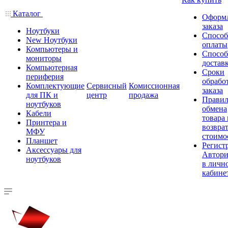
Каталог
Оформ
заказа
Ноутбуки
Спосо
New Ноутбуки
оплаты
Компьютеры и
Спосо
мониторы
достав
Компьютерная
Сроки
периферия
обрабо
Комплектующие
Сервисный
Комиссионная
заказа
для ПК и
центр
продажа
Правил
ноутбуков
обмена
Кабели
товара
Принтера и
возврат
МФУ
стоимо
Планшет
Регист
Аксессуары для
Автори
ноутбуков
в личн
кабине