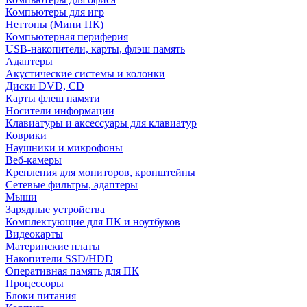
Компьютеры для игр
Неттопы (Мини ПК)
Компьютерная периферия
USB-накопители, карты, флэш память
Адаптеры
Акустические системы и колонки
Диски DVD, CD
Карты флеш памяти
Носители информации
Клавиатуры и аксессуары для клавиатур
Коврики
Наушники и микрофоны
Веб-камеры
Крепления для мониторов, кронштейны
Сетевые фильтры, адаптеры
Мыши
Зарядные устройства
Комплектующие для ПК и ноутбуков
Видеокарты
Материнские платы
Накопители SSD/HDD
Оперативная память для ПК
Процессоры
Блоки питания