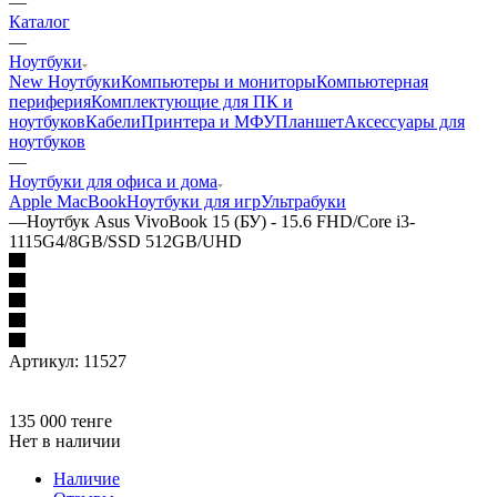
—
Каталог
—
Ноутбуки
New Ноутбуки
Компьютеры и мониторы
Компьютерная
периферия
Комплектующие для ПК и
ноутбуков
Кабели
Принтера и МФУ
Планшет
Аксессуары для
ноутбуков
—
Ноутбуки для офиса и дома
Apple MacBook
Ноутбуки для игр
Ультрабуки
—
Ноутбук Asus VivoBook 15 (БУ) - 15.6 FHD/Core i3-
1115G4/8GB/SSD 512GB/UHD
Артикул:
11527
135 000
тенге
Нет в наличии
Наличие