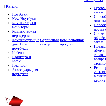
Каталог
Оформ
заказа
Ноутбуки
Спосо
New Ноутбуки
оплаты
Компьютеры и
Спосо
мониторы
достав
Компьютерная
Сроки
периферия
обрабо
Комплектующие
Сервисный
Комиссионная
заказа
для ПК и
центр
продажа
Правил
ноутбуков
обмена
Кабели
товара
Принтера и
возврат
МФУ
стоимо
Планшет
Регист
Аксессуары для
Автори
ноутбуков
в личн
кабине