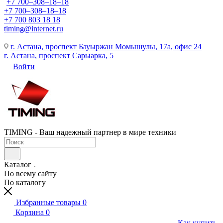
+7 700‒308‒18‒18
+7 700‒308‒18‒18
+7 700 803 18 18
timing@internet.ru
г. Астана, проспект Бауыржан Момышулы, 17а, офис 24
г. Астана, проспект Сарыарка, 5
Войти
TIMING - Ваш надежный партнер в мире техники
Каталог
По всему сайту
По каталогу
Избранные товары
0
Корзина
0
Как купить