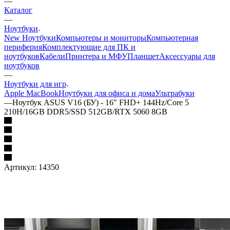
—
Каталог
—
Ноутбуки
New Ноутбуки
Компьютеры и мониторы
Компьютерная
периферия
Комплектующие для ПК и
ноутбуков
Кабели
Принтера и МФУ
Планшет
Аксессуары для
ноутбуков
—
Ноутбуки для игр
Apple MacBook
Ноутбуки для офиса и дома
Ультрабуки
—
Ноутбук ASUS V16 (БУ) - 16" FHD+ 144Hz/Core 5
210H/16GB DDR5/SSD 512GB/RTX 5060 8GB
Артикул:
14350