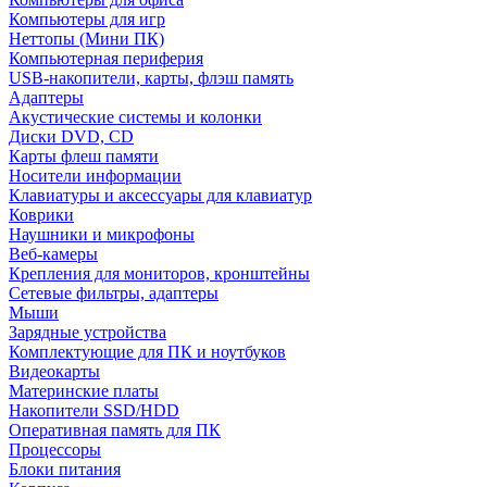
Компьютеры для игр
Неттопы (Мини ПК)
Компьютерная периферия
USB-накопители, карты, флэш память
Адаптеры
Акустические системы и колонки
Диски DVD, CD
Карты флеш памяти
Носители информации
Клавиатуры и аксессуары для клавиатур
Коврики
Наушники и микрофоны
Веб-камеры
Крепления для мониторов, кронштейны
Сетевые фильтры, адаптеры
Мыши
Зарядные устройства
Комплектующие для ПК и ноутбуков
Видеокарты
Материнские платы
Накопители SSD/HDD
Оперативная память для ПК
Процессоры
Блоки питания