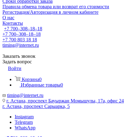
Сроки обработки заказа
Правила обмена товара или возврат его стоимости
Регистрация/Авторизация в личном кабинете
О нас
Контакты
+7 700‒308‒18‒18
+7 700‒308‒18‒18
+7 700 803 18 18
timing@internet.ru
Заказать звонок
Задать вопрос
Войти
Корзина
0
Избранные товары
0
timing@internet.ru
г. Астана, проспект Бауыржан Момышулы, 17а, офис 24
г. Астана, проспект Сарыарка, 5
Instagram
Telegram
WhatsApp