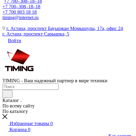
+7 700‒308‒18‒18
+7 700‒308‒18‒18
+7 700 803 18 18
timing@internet.ru
г. Астана, проспект Бауыржан Момышулы, 17а, офис 24
г. Астана, проспект Сарыарка, 5
Войти
TIMING - Ваш надежный партнер в мире техники
Каталог
По всему сайту
По каталогу
Избранные товары
0
Корзина
0
Как купить