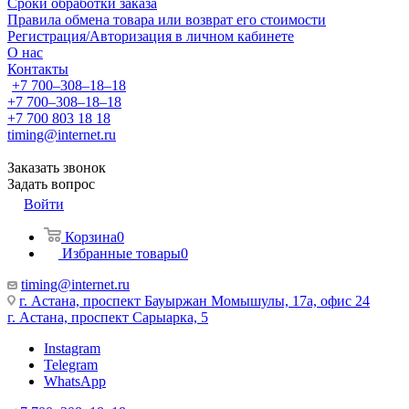
Сроки обработки заказа
Правила обмена товара или возврат его стоимости
Регистрация/Авторизация в личном кабинете
О нас
Контакты
+7 700‒308‒18‒18
+7 700‒308‒18‒18
+7 700 803 18 18
timing@internet.ru
Заказать звонок
Задать вопрос
Войти
Корзина
0
Избранные товары
0
timing@internet.ru
г. Астана, проспект Бауыржан Момышулы, 17а, офис 24
г. Астана, проспект Сарыарка, 5
Instagram
Telegram
WhatsApp