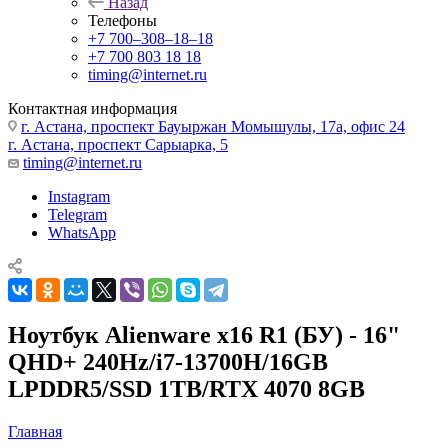
Назад
Телефоны
+7 700‒308‒18‒18
+7 700 803 18 18
timing@internet.ru
Контактная информация
г. Астана, проспект Бауыржан Момышулы, 17а, офис 24
г. Астана, проспект Сарыарка, 5
timing@internet.ru
Instagram
Telegram
WhatsApp
Ноутбук Alienware x16 R1 (БУ) - 16"
QHD+ 240Hz/i7-13700H/16GB
LPDDR5/SSD 1TB/RTX 4070 8GB
Главная