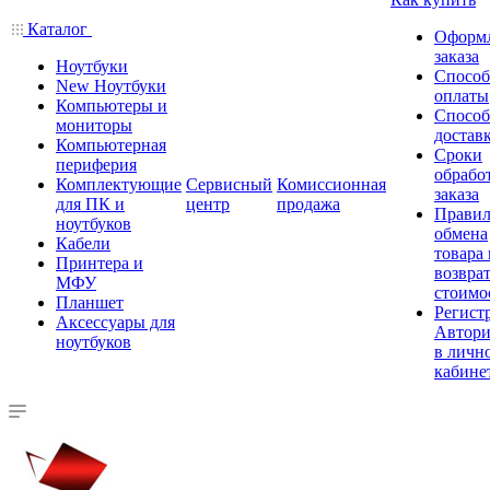
Каталог
Оформ
заказа
Ноутбуки
Спосо
New Ноутбуки
оплаты
Компьютеры и
Спосо
мониторы
достав
Компьютерная
Сроки
периферия
обрабо
Комплектующие
Сервисный
Комиссионная
заказа
для ПК и
центр
продажа
Правил
ноутбуков
обмена
Кабели
товара
Принтера и
возврат
МФУ
стоимо
Планшет
Регист
Аксессуары для
Автори
ноутбуков
в личн
кабине