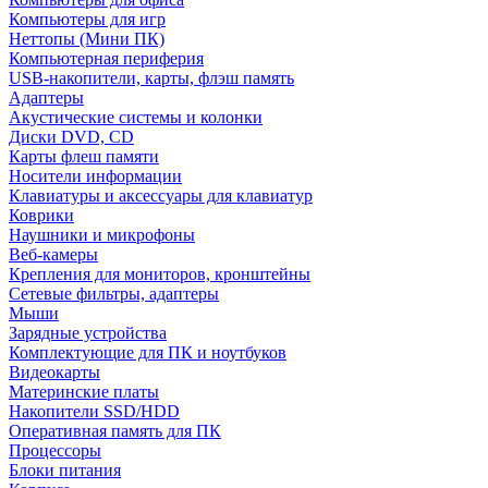
Компьютеры для игр
Неттопы (Мини ПК)
Компьютерная периферия
USB-накопители, карты, флэш память
Адаптеры
Акустические системы и колонки
Диски DVD, CD
Карты флеш памяти
Носители информации
Клавиатуры и аксессуары для клавиатур
Коврики
Наушники и микрофоны
Веб-камеры
Крепления для мониторов, кронштейны
Сетевые фильтры, адаптеры
Мыши
Зарядные устройства
Комплектующие для ПК и ноутбуков
Видеокарты
Материнские платы
Накопители SSD/HDD
Оперативная память для ПК
Процессоры
Блоки питания