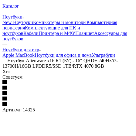
—
Каталог
—
Ноутбуки
New Ноутбуки
Компьютеры и мониторы
Компьютерная
периферия
Комплектующие для ПК и
ноутбуков
Кабели
Принтера и МФУ
Планшет
Аксессуары для
ноутбуков
—
Ноутбуки для игр
Apple MacBook
Ноутбуки для офиса и дома
Ультрабуки
—
Ноутбук Alienware x16 R1 (БУ) - 16" QHD+ 240Hz/i7-
13700H/16GB LPDDR5/SSD 1TB/RTX 4070 8GB
Хит
Советуем
Артикул:
14325