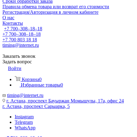
Сроки обработки заказа
Правила обмена товара или возврат его стоимости
Регистрация/Авторизация в личном кабинете
О нас
Контакты
+7 700‒308‒18‒18
+7 700‒308‒18‒18
+7 700 803 18 18
timing@internet.ru
Заказать звонок
Задать вопрос
Войти
Корзина
0
Избранные товары
0
timing@internet.ru
г. Астана, проспект Бауыржан Момышулы, 17а, офис 24
г. Астана, проспект Сарыарка, 5
Instagram
Telegram
WhatsApp