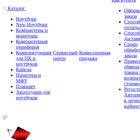
Каталог
Оформ
заказа
Ноутбуки
Спосо
New Ноутбуки
оплаты
Компьютеры и
Спосо
мониторы
достав
Компьютерная
Сроки
периферия
обрабо
Комплектующие
Сервисный
Комиссионная
заказа
для ПК и
центр
продажа
Правил
ноутбуков
обмена
Кабели
товара
Принтера и
возврат
МФУ
стоимо
Планшет
Регист
Аксессуары для
Автори
ноутбуков
в личн
кабине