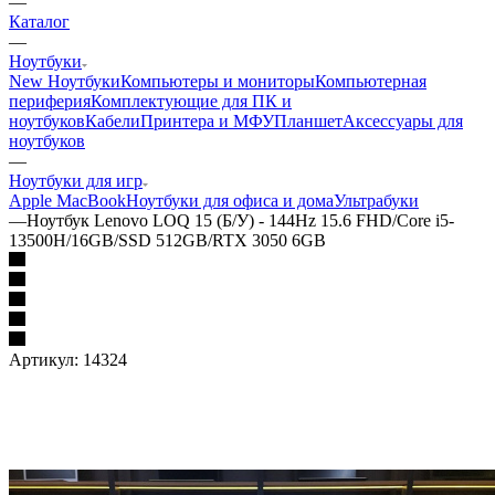
—
Каталог
—
Ноутбуки
New Ноутбуки
Компьютеры и мониторы
Компьютерная
периферия
Комплектующие для ПК и
ноутбуков
Кабели
Принтера и МФУ
Планшет
Аксессуары для
ноутбуков
—
Ноутбуки для игр
Apple MacBook
Ноутбуки для офиса и дома
Ультрабуки
—
Ноутбук Lenovo LOQ 15 (Б/У) - 144Hz 15.6 FHD/Core i5-
13500H/16GB/SSD 512GB/RTX 3050 6GB
Артикул:
14324