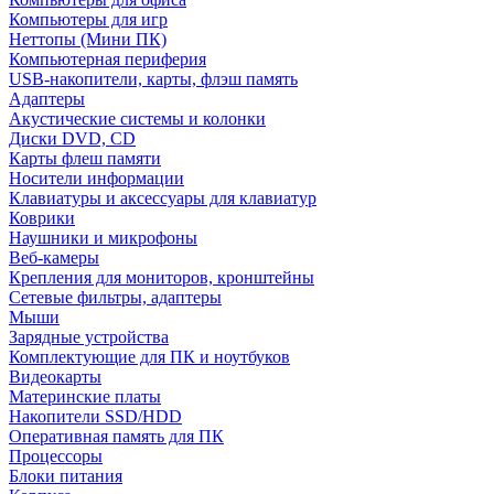
Компьютеры для игр
Неттопы (Мини ПК)
Компьютерная периферия
USB-накопители, карты, флэш память
Адаптеры
Акустические системы и колонки
Диски DVD, CD
Карты флеш памяти
Носители информации
Клавиатуры и аксессуары для клавиатур
Коврики
Наушники и микрофоны
Веб-камеры
Крепления для мониторов, кронштейны
Сетевые фильтры, адаптеры
Мыши
Зарядные устройства
Комплектующие для ПК и ноутбуков
Видеокарты
Материнские платы
Накопители SSD/HDD
Оперативная память для ПК
Процессоры
Блоки питания