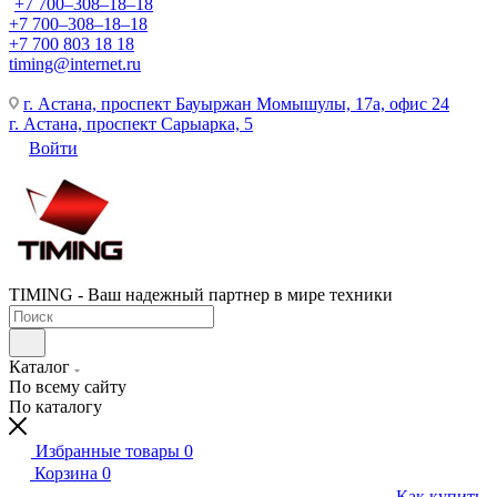
+7 700‒308‒18‒18
+7 700‒308‒18‒18
+7 700 803 18 18
timing@internet.ru
г. Астана, проспект Бауыржан Момышулы, 17а, офис 24
г. Астана, проспект Сарыарка, 5
Войти
TIMING - Ваш надежный партнер в мире техники
Каталог
По всему сайту
По каталогу
Избранные товары
0
Корзина
0
Как купить