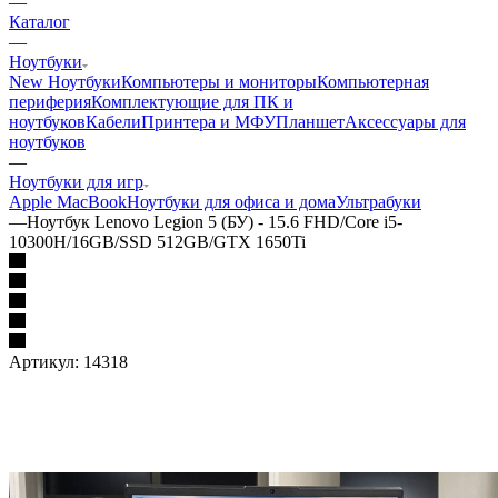
—
Каталог
—
Ноутбуки
New Ноутбуки
Компьютеры и мониторы
Компьютерная
периферия
Комплектующие для ПК и
ноутбуков
Кабели
Принтера и МФУ
Планшет
Аксессуары для
ноутбуков
—
Ноутбуки для игр
Apple MacBook
Ноутбуки для офиса и дома
Ультрабуки
—
Ноутбук Lenovo Legion 5 (БУ) - 15.6 FHD/Core i5-
10300H/16GB/SSD 512GB/GTX 1650Ti
Артикул:
14318