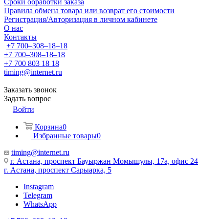
Сроки обработки заказа
Правила обмена товара или возврат его стоимости
Регистрация/Авторизация в личном кабинете
О нас
Контакты
+7 700‒308‒18‒18
+7 700‒308‒18‒18
+7 700 803 18 18
timing@internet.ru
Заказать звонок
Задать вопрос
Войти
Корзина
0
Избранные товары
0
timing@internet.ru
г. Астана, проспект Бауыржан Момышулы, 17а, офис 24
г. Астана, проспект Сарыарка, 5
Instagram
Telegram
WhatsApp