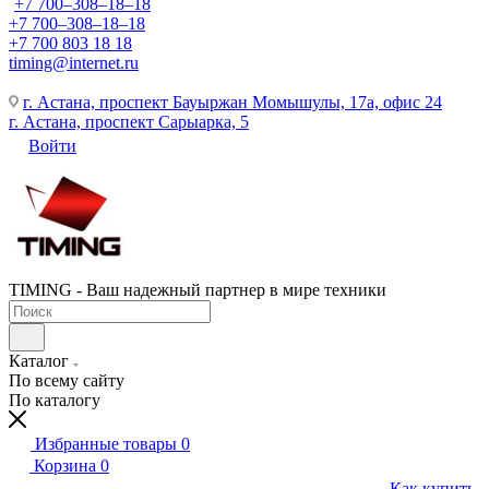
+7 700‒308‒18‒18
+7 700‒308‒18‒18
+7 700 803 18 18
timing@internet.ru
г. Астана, проспект Бауыржан Момышулы, 17а, офис 24
г. Астана, проспект Сарыарка, 5
Войти
TIMING - Ваш надежный партнер в мире техники
Каталог
По всему сайту
По каталогу
Избранные товары
0
Корзина
0
Как купить