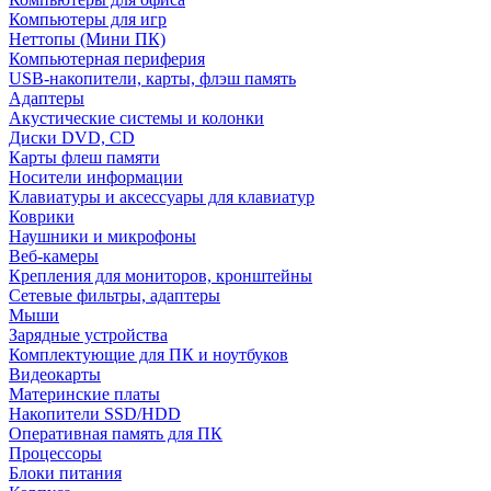
Компьютеры для игр
Неттопы (Мини ПК)
Компьютерная периферия
USB-накопители, карты, флэш память
Адаптеры
Акустические системы и колонки
Диски DVD, CD
Карты флеш памяти
Носители информации
Клавиатуры и аксессуары для клавиатур
Коврики
Наушники и микрофоны
Веб-камеры
Крепления для мониторов, кронштейны
Сетевые фильтры, адаптеры
Мыши
Зарядные устройства
Комплектующие для ПК и ноутбуков
Видеокарты
Материнские платы
Накопители SSD/HDD
Оперативная память для ПК
Процессоры
Блоки питания