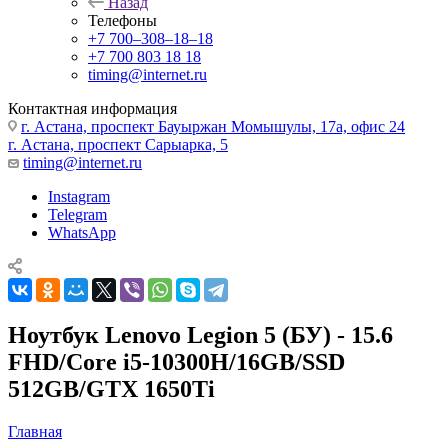
Назад
Телефоны
+7 700‒308‒18‒18
+7 700 803 18 18
timing@internet.ru
Контактная информация
г. Астана, проспект Бауыржан Момышулы, 17а, офис 24
г. Астана, проспект Сарыарка, 5
timing@internet.ru
Instagram
Telegram
WhatsApp
Ноутбук Lenovo Legion 5 (БУ) - 15.6
FHD/Core i5-10300H/16GB/SSD
512GB/GTX 1650Ti
Главная