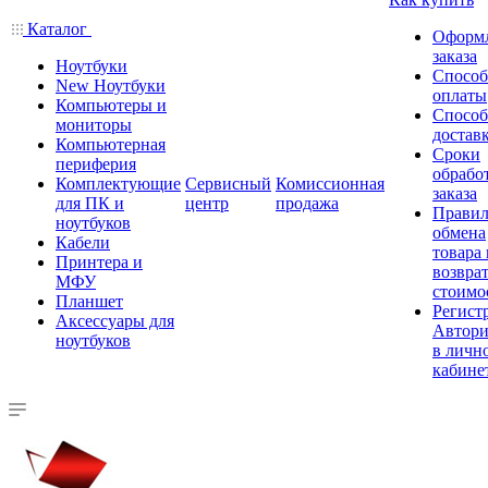
Каталог
Оформ
заказа
Ноутбуки
Спосо
New Ноутбуки
оплаты
Компьютеры и
Спосо
мониторы
достав
Компьютерная
Сроки
периферия
обрабо
Комплектующие
Сервисный
Комиссионная
заказа
для ПК и
центр
продажа
Правил
ноутбуков
обмена
Кабели
товара
Принтера и
возврат
МФУ
стоимо
Планшет
Регист
Аксессуары для
Автори
ноутбуков
в личн
кабине