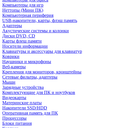
Компьютеры для игр
Неттопы (Мини ПК)
Компьютерная периферия
USB-накопители, карты, флэш память
Адаптеры
Акустические системы и колонки
Диски DVD, CD
Карты флеш памяти
Носители информации
Клавиатуры и аксессуары для клавиатур
Коврики
Наушники и микрофоны
Веб-камеры
Крепления для мониторов, кронштейны
Сетевые фильтры, адаптеры
Мыши
Зарядные устройства
Комплектующие для ПК и ноутбуков
Видеокарты
Материнские платы
Накопители SSD/HDD
Оперативная память для ПК
Процессоры
Блоки питания