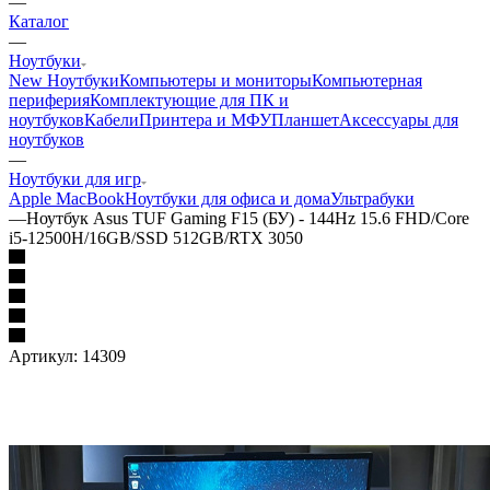
—
Каталог
—
Ноутбуки
New Ноутбуки
Компьютеры и мониторы
Компьютерная
периферия
Комплектующие для ПК и
ноутбуков
Кабели
Принтера и МФУ
Планшет
Аксессуары для
ноутбуков
—
Ноутбуки для игр
Apple MacBook
Ноутбуки для офиса и дома
Ультрабуки
—
Ноутбук Asus TUF Gaming F15 (БУ) - 144Hz 15.6 FHD/Core
i5-12500H/16GB/SSD 512GB/RTX 3050
Артикул:
14309