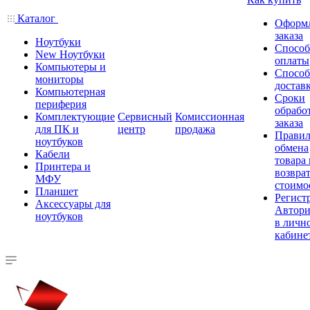
Каталог
Оформ
заказа
Ноутбуки
Спосо
New Ноутбуки
оплаты
Компьютеры и
Спосо
мониторы
достав
Компьютерная
Сроки
периферия
обрабо
Комплектующие
Сервисный
Комиссионная
заказа
для ПК и
центр
продажа
Правил
ноутбуков
обмена
Кабели
товара
Принтера и
возврат
МФУ
стоимо
Планшет
Регист
Аксессуары для
Автори
ноутбуков
в личн
кабине