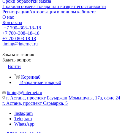
Сроки обработки заказа
Правила обмена товара или возврат его стоимости
Регистрация/Авторизация в личном кабинете
О нас
Контакты
+7 700‒308‒18‒18
+7 700‒308‒18‒18
+7 700 803 18 18
timing@internet.ru
Заказать звонок
Задать вопрос
Войти
Корзина
0
Избранные товары
0
timing@internet.ru
г. Астана, проспект Бауыржан Момышулы, 17а, офис 24
г. Астана, проспект Сарыарка, 5
Instagram
Telegram
WhatsApp