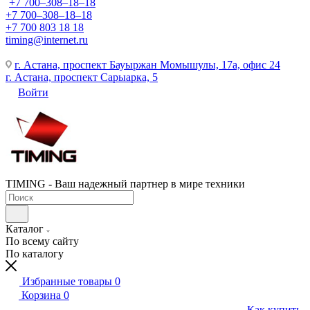
+7 700‒308‒18‒18
+7 700‒308‒18‒18
+7 700 803 18 18
timing@internet.ru
г. Астана, проспект Бауыржан Момышулы, 17а, офис 24
г. Астана, проспект Сарыарка, 5
Войти
TIMING - Ваш надежный партнер в мире техники
Каталог
По всему сайту
По каталогу
Избранные товары
0
Корзина
0
Как купить