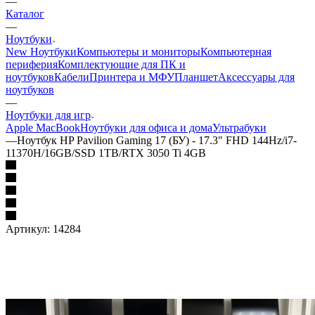
—
Каталог
—
Ноутбуки
New Ноутбуки
Компьютеры и мониторы
Компьютерная
периферия
Комплектующие для ПК и
ноутбуков
Кабели
Принтера и МФУ
Планшет
Аксессуары для
ноутбуков
—
Ноутбуки для игр
Apple MacBook
Ноутбуки для офиса и дома
Ультрабуки
—
Ноутбук HP Pavilion Gaming 17 (БУ) - 17.3" FHD 144Hz/i7-
11370H/16GB/SSD 1TB/RTX 3050 Ti 4GB
Артикул:
14284