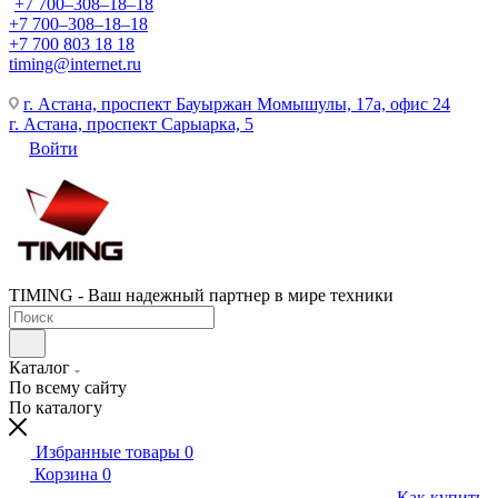
+7 700‒308‒18‒18
+7 700‒308‒18‒18
+7 700 803 18 18
timing@internet.ru
г. Астана, проспект Бауыржан Момышулы, 17а, офис 24
г. Астана, проспект Сарыарка, 5
Войти
TIMING - Ваш надежный партнер в мире техники
Каталог
По всему сайту
По каталогу
Избранные товары
0
Корзина
0
Как купить