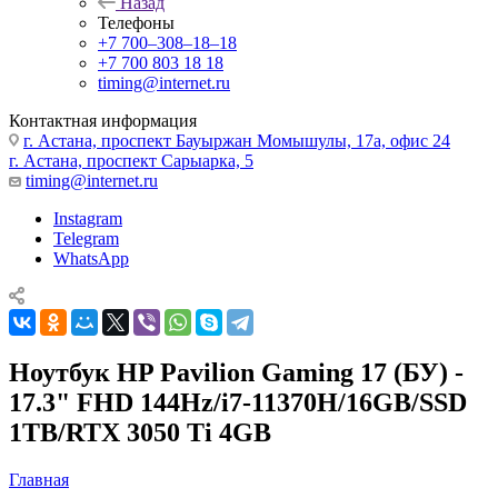
Назад
Телефоны
+7 700‒308‒18‒18
+7 700 803 18 18
timing@internet.ru
Контактная информация
г. Астана, проспект Бауыржан Момышулы, 17а, офис 24
г. Астана, проспект Сарыарка, 5
timing@internet.ru
Instagram
Telegram
WhatsApp
Ноутбук HP Pavilion Gaming 17 (БУ) -
17.3" FHD 144Hz/i7-11370H/16GB/SSD
1TB/RTX 3050 Ti 4GB
Главная