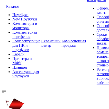
Каталог
Оформ
заказа
Ноутбуки
Спосо
New Ноутбуки
оплаты
Компьютеры и
Спосо
мониторы
достав
Компьютерная
Сроки
периферия
обрабо
Комплектующие
Сервисный
Комиссионная
заказа
для ПК и
центр
продажа
Правил
ноутбуков
обмена
Кабели
товара
Принтера и
возврат
МФУ
стоимо
Планшет
Регист
Аксессуары для
Автори
ноутбуков
в личн
кабине