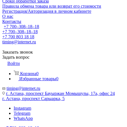
Сроки обработки заказа
Правила обмена товара или возврат его стоимости
Регистрация/Авторизация в личном кабинете
О нас
Контакты
+7 700‒308‒18‒18
+7 700‒308‒18‒18
+7 700 803 18 18
timing@internet.ru
Заказать звонок
Задать вопрос
Войти
Корзина
0
Избранные товары
0
timing@internet.ru
г. Астана, проспект Бауыржан Момышулы, 17а, офис 24
г. Астана, проспект Сарыарка, 5
Instagram
Telegram
WhatsApp