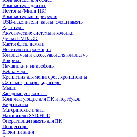
Компьютеры для игр
Неттопы (Мини ПК)
Компьютерная периферия
USB-накопители, карты, флэш память
Адаптеры
Акустические системы и колонки
Диски DVD, CD
Карты флеш памяти
Носители информации
Клавиатуры и аксессуары для клавиатур
Коврики
Наушники и микрофоны
Веб-камеры
Крепления для мониторов, кронштейны
Сетевые фильтры, адаптеры
Мыши
Зарядные устройства
Комплектующие для ПК и ноутбуков
Видеокарты
Материнские платы
Накопители SSD/HDD
Оперативная память для ПК
Процессоры
Блоки питания