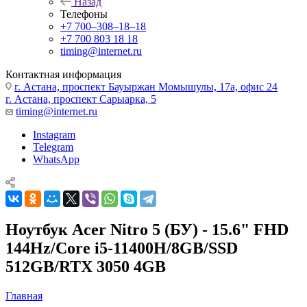
Назад
Телефоны
+7 700‒308‒18‒18
+7 700 803 18 18
timing@internet.ru
Контактная информация
г. Астана, проспект Бауыржан Момышулы, 17а, офис 24
г. Астана, проспект Сарыарка, 5
timing@internet.ru
Instagram
Telegram
WhatsApp
Ноутбук Acer Nitro 5 (БУ) - 15.6" FHD
144Hz/Core i5-11400H/8GB/SSD
512GB/RTX 3050 4GB
Главная