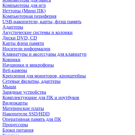
Компьютеры для игр
Неттопы (Мини ПК)
Компьютерная периферия
USB-накопители, карты, флэш память
Адаптеры
Акустические системы и колонки
Диски DVD, CD
Карты флеш памяти
Носители информации
Клавиатуры и аксессуары для клавиатур
Коврики
Наушники и микрофоны
Веб-камеры
Крепления для мониторов, кронштейны
Сетевые фильтры, адаптеры
Мыши
Зарядные устройства
Комплектующие для ПК и ноутбуков
Видеокарты
Материнские платы
Накопители SSD/HDD
Оперативная память для ПК
Процессоры
Блоки питания