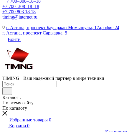
+7 700‒308‒18‒18
+7 700‒308‒18‒18
+7 700 803 18 18
timing@internet.ru
г. Астана, проспект Бауыржан Момышулы, 17а, офис 24
г. Астана, проспект Сарыарка, 5
Войти
TIMING - Ваш надежный партнер в мире техники
Каталог
По всему сайту
По каталогу
Избранные товары
0
Корзина
0
Как купить