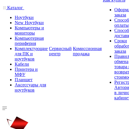
Каталог
Оформ
заказа
Ноутбуки
Спосо
New Ноутбуки
оплаты
Компьютеры и
Спосо
мониторы
достав
Компьютерная
Сроки
периферия
обрабо
Комплектующие
Сервисный
Комиссионная
заказа
для ПК и
центр
продажа
Правил
ноутбуков
обмена
Кабели
товара
Принтера и
возврат
МФУ
стоимо
Планшет
Регист
Аксессуары для
Автори
ноутбуков
в личн
кабине