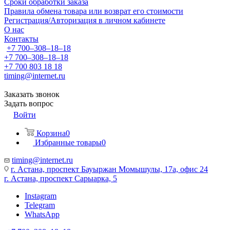
Сроки обработки заказа
Правила обмена товара или возврат его стоимости
Регистрация/Авторизация в личном кабинете
О нас
Контакты
+7 700‒308‒18‒18
+7 700‒308‒18‒18
+7 700 803 18 18
timing@internet.ru
Заказать звонок
Задать вопрос
Войти
Корзина
0
Избранные товары
0
timing@internet.ru
г. Астана, проспект Бауыржан Момышулы, 17а, офис 24
г. Астана, проспект Сарыарка, 5
Instagram
Telegram
WhatsApp