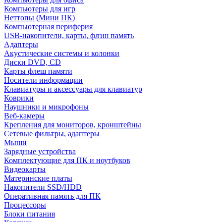
Компьютеры для игр
Неттопы (Мини ПК)
Компьютерная периферия
USB-накопители, карты, флэш память
Адаптеры
Акустические системы и колонки
Диски DVD, CD
Карты флеш памяти
Носители информации
Клавиатуры и аксессуары для клавиатур
Коврики
Наушники и микрофоны
Веб-камеры
Крепления для мониторов, кронштейны
Сетевые фильтры, адаптеры
Мыши
Зарядные устройства
Комплектующие для ПК и ноутбуков
Видеокарты
Материнские платы
Накопители SSD/HDD
Оперативная память для ПК
Процессоры
Блоки питания