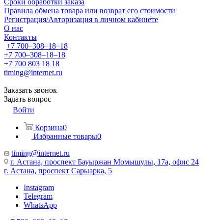
Сроки обработки заказа
Правила обмена товара или возврат его стоимости
Регистрация/Авторизация в личном кабинете
О нас
Контакты
+7 700‒308‒18‒18
+7 700‒308‒18‒18
+7 700 803 18 18
timing@internet.ru
Заказать звонок
Задать вопрос
Войти
Корзина
0
Избранные товары
0
timing@internet.ru
г. Астана, проспект Бауыржан Момышулы, 17а, офис 24
г. Астана, проспект Сарыарка, 5
Instagram
Telegram
WhatsApp