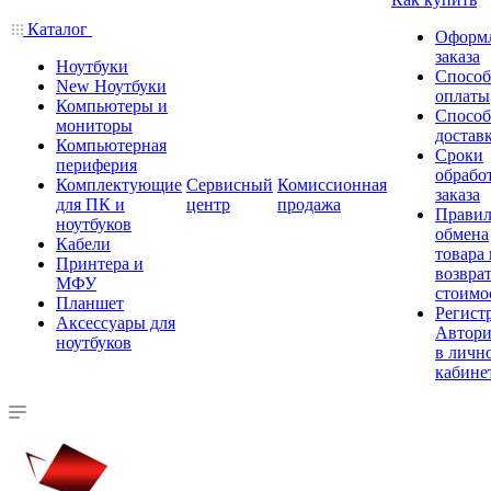
Каталог
Оформ
заказа
Ноутбуки
Спосо
New Ноутбуки
оплаты
Компьютеры и
Спосо
мониторы
достав
Компьютерная
Сроки
периферия
обрабо
Комплектующие
Сервисный
Комиссионная
заказа
для ПК и
центр
продажа
Правил
ноутбуков
обмена
Кабели
товара
Принтера и
возврат
МФУ
стоимо
Планшет
Регист
Аксессуары для
Автори
ноутбуков
в личн
кабине