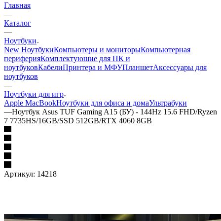
Главная
—
Каталог
—
Ноутбуки
New Ноутбуки
Компьютеры и мониторы
Компьютерная
периферия
Комплектующие для ПК и
ноутбуков
Кабели
Принтера и МФУ
Планшет
Аксессуары для
ноутбуков
—
Ноутбуки для игр
Apple MacBook
Ноутбуки для офиса и дома
Ультрабуки
—
Ноутбук Asus TUF Gaming A15 (БУ) - 144Hz 15.6 FHD/Ryzen
7 7735HS/16GB/SSD 512GB/RTX 4060 8GB
Артикул:
14218