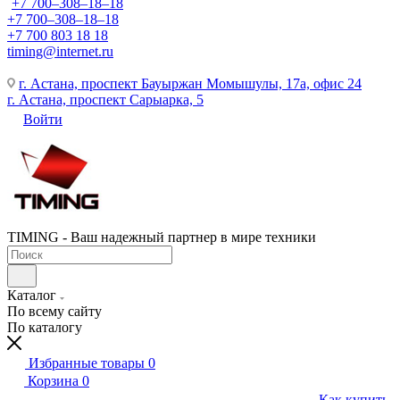
+7 700‒308‒18‒18
+7 700‒308‒18‒18
+7 700 803 18 18
timing@internet.ru
г. Астана, проспект Бауыржан Момышулы, 17а, офис 24
г. Астана, проспект Сарыарка, 5
Войти
TIMING - Ваш надежный партнер в мире техники
Каталог
По всему сайту
По каталогу
Избранные товары
0
Корзина
0
Как купить