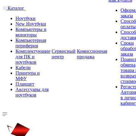
Каталог
Оформ
заказа
Ноутбуки
Спосо
New Ноутбуки
оплаты
Компьютеры и
Спосо
мониторы
достав
Компьютерная
Сроки
периферия
обрабо
Комплектующие
Сервисный
Комиссионная
заказа
для ПК и
центр
продажа
Правил
ноутбуков
обмена
Кабели
товара
Принтера и
возврат
МФУ
стоимо
Планшет
Регист
Аксессуары для
Автори
ноутбуков
в личн
кабине