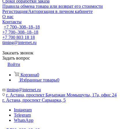
Сроки обработки заказа
Правила обмена товара или возврат его стоимости
Регистрация/Авторизация в личном кабинете
О нас
Контакты
+7 700‒308‒18‒18
+7 700‒308‒18‒18
+7 700 803 18 18
timing@internet.ru
Заказать звонок
Задать вопрос
Войти
Корзина
0
Избранные товары
0
timing@internet.ru
г. Астана, проспект Бауыржан Момышулы, 17а, офис 24
г. Астана, проспект Сарыарка, 5
Instagram
Telegram
WhatsApp