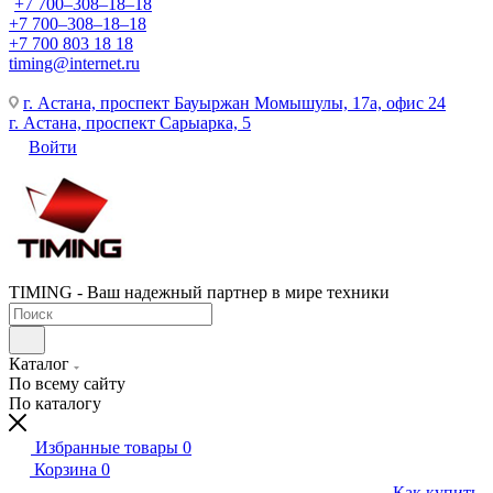
+7 700‒308‒18‒18
+7 700‒308‒18‒18
+7 700 803 18 18
timing@internet.ru
г. Астана, проспект Бауыржан Момышулы, 17а, офис 24
г. Астана, проспект Сарыарка, 5
Войти
TIMING - Ваш надежный партнер в мире техники
Каталог
По всему сайту
По каталогу
Избранные товары
0
Корзина
0
Как купить