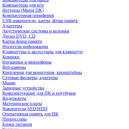
Компьютеры для игр
Неттопы (Мини ПК)
Компьютерная периферия
USB-накопители, карты, флэш память
Адаптеры
Акустические системы и колонки
Диски DVD, CD
Карты флеш памяти
Носители информации
Клавиатуры и аксессуары для клавиатур
Коврики
Наушники и микрофоны
Веб-камеры
Крепления для мониторов, кронштейны
Сетевые фильтры, адаптеры
Мыши
Зарядные устройства
Комплектующие для ПК и ноутбуков
Видеокарты
Материнские платы
Накопители SSD/HDD
Оперативная память для ПК
Процессоры
Блоки питания