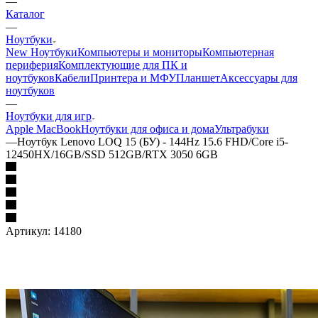
—
Каталог
—
Ноутбуки
New Ноутбуки
Компьютеры и мониторы
Компьютерная
периферия
Комплектующие для ПК и
ноутбуков
Кабели
Принтера и МФУ
Планшет
Аксессуары для
ноутбуков
—
Ноутбуки для игр
Apple MacBook
Ноутбуки для офиса и дома
Ультрабуки
—
Ноутбук Lenovo LOQ 15 (БУ) - 144Hz 15.6 FHD/Core i5-
12450HX/16GB/SSD 512GB/RTX 3050 6GB
Артикул:
14180