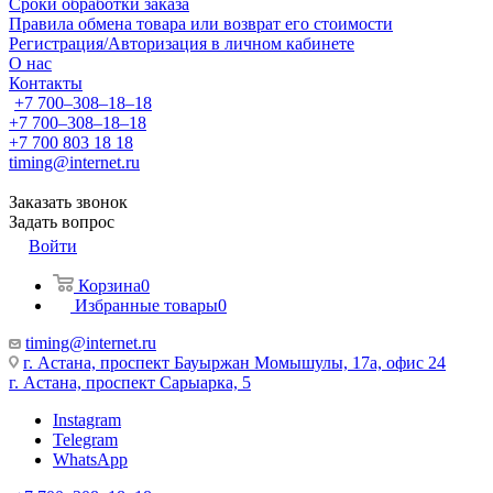
Сроки обработки заказа
Правила обмена товара или возврат его стоимости
Регистрация/Авторизация в личном кабинете
О нас
Контакты
+7 700‒308‒18‒18
+7 700‒308‒18‒18
+7 700 803 18 18
timing@internet.ru
Заказать звонок
Задать вопрос
Войти
Корзина
0
Избранные товары
0
timing@internet.ru
г. Астана, проспект Бауыржан Момышулы, 17а, офис 24
г. Астана, проспект Сарыарка, 5
Instagram
Telegram
WhatsApp