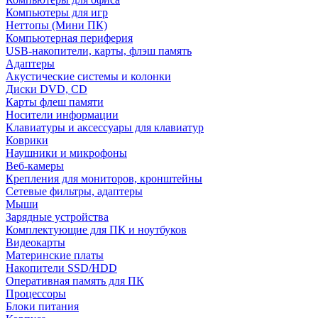
Компьютеры для игр
Неттопы (Мини ПК)
Компьютерная периферия
USB-накопители, карты, флэш память
Адаптеры
Акустические системы и колонки
Диски DVD, CD
Карты флеш памяти
Носители информации
Клавиатуры и аксессуары для клавиатур
Коврики
Наушники и микрофоны
Веб-камеры
Крепления для мониторов, кронштейны
Сетевые фильтры, адаптеры
Мыши
Зарядные устройства
Комплектующие для ПК и ноутбуков
Видеокарты
Материнские платы
Накопители SSD/HDD
Оперативная память для ПК
Процессоры
Блоки питания