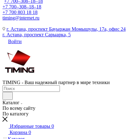
+7 700‒308‒18‒18
+7 700‒308‒18‒18
+7 700 803 18 18
timing@internet.ru
г. Астана, проспект Бауыржан Момышулы, 17а, офис 24
г. Астана, проспект Сарыарка, 5
Войти
TIMING - Ваш надежный партнер в мире техники
Каталог
По всему сайту
По каталогу
Избранные товары
0
Корзина
0
Каталог