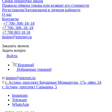
Сроки обработки заказа
Правила обмена товара или возврат его стоимости
Регистрация/Авторизация в личном кабинете
О нас
Контакты
+7 700‒308‒18‒18
+7 700‒308‒18‒18
+7 700 803 18 18
timing@internet.ru
Заказать звонок
Задать вопрос
Войти
Корзина
0
Избранные товары
0
timing@internet.ru
г. Астана, проспект Бауыржан Момышулы, 17а, офис 24
г. Астана, проспект Сарыарка, 5
Instagram
Telegram
WhatsApp