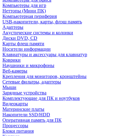
Компьютеры для игр
Неттопы (Мини ПК)
Компьютерная периферия
USB-накопители, карты, флэш память
Адаптеры
Акустические системы и колонки
Диски DVD, CD
Карты флеш памяти
Носители информации
Клавиатуры и аксессуары для клавиатур
Коврики
Наушники и микрофоны
Веб-камеры
Крепления для мониторов, кронштейны
Сетевые фильтры, адаптеры
Мыши
Зарядные устройства
Комплектующие для ПК и ноутбуков
Видеокарты
Материнские платы
Накопители SSD/HDD
Оперативная память для ПК
Процессоры
Блоки питания