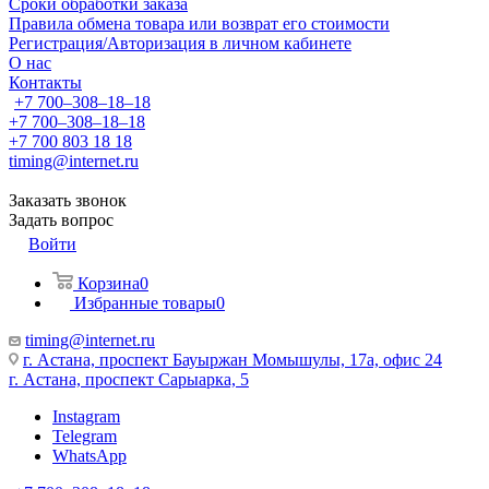
Сроки обработки заказа
Правила обмена товара или возврат его стоимости
Регистрация/Авторизация в личном кабинете
О нас
Контакты
+7 700‒308‒18‒18
+7 700‒308‒18‒18
+7 700 803 18 18
timing@internet.ru
Заказать звонок
Задать вопрос
Войти
Корзина
0
Избранные товары
0
timing@internet.ru
г. Астана, проспект Бауыржан Момышулы, 17а, офис 24
г. Астана, проспект Сарыарка, 5
Instagram
Telegram
WhatsApp