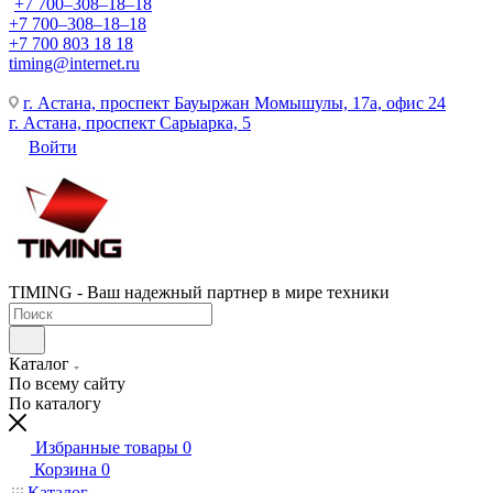
+7 700‒308‒18‒18
+7 700‒308‒18‒18
+7 700 803 18 18
timing@internet.ru
г. Астана, проспект Бауыржан Момышулы, 17а, офис 24
г. Астана, проспект Сарыарка, 5
Войти
TIMING - Ваш надежный партнер в мире техники
Каталог
По всему сайту
По каталогу
Избранные товары
0
Корзина
0
Каталог