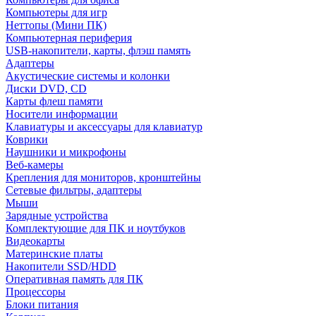
Компьютеры для игр
Неттопы (Мини ПК)
Компьютерная периферия
USB-накопители, карты, флэш память
Адаптеры
Акустические системы и колонки
Диски DVD, CD
Карты флеш памяти
Носители информации
Клавиатуры и аксессуары для клавиатур
Коврики
Наушники и микрофоны
Веб-камеры
Крепления для мониторов, кронштейны
Сетевые фильтры, адаптеры
Мыши
Зарядные устройства
Комплектующие для ПК и ноутбуков
Видеокарты
Материнские платы
Накопители SSD/HDD
Оперативная память для ПК
Процессоры
Блоки питания