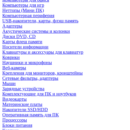
Компьютеры для игр
Неттопы (Мини ПК)
Компьютерная периферия
USB-накопители, карты, флэш память
Адаптеры
Акустические системы и колонки
Диски DVD, CD
Карты флеш памяти
Носители информации
Клавиатуры и аксессуары для клавиатур
Коврики
Наушники и микрофоны
Веб-камеры
Крепления для мониторов, кронштейны
Сетевые фильтры, адаптеры
Мыши
Зарядные устройства
Комплектующие для ПК и ноутбуков
Видеокарты
Материнские платы
Накопители SSD/HDD
Оперативная память для ПК
Процессоры
Блоки питания