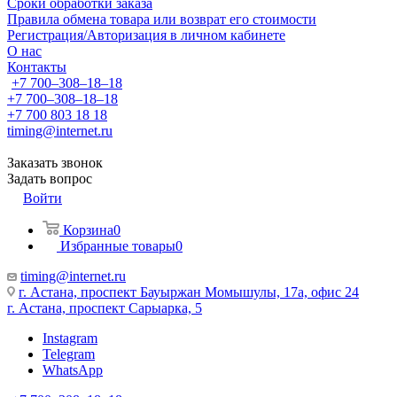
Сроки обработки заказа
Правила обмена товара или возврат его стоимости
Регистрация/Авторизация в личном кабинете
О нас
Контакты
+7 700‒308‒18‒18
+7 700‒308‒18‒18
+7 700 803 18 18
timing@internet.ru
Заказать звонок
Задать вопрос
Войти
Корзина
0
Избранные товары
0
timing@internet.ru
г. Астана, проспект Бауыржан Момышулы, 17а, офис 24
г. Астана, проспект Сарыарка, 5
Instagram
Telegram
WhatsApp