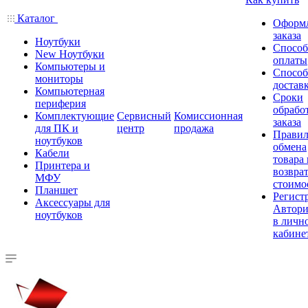
Каталог
Оформ
заказа
Ноутбуки
Спосо
New Ноутбуки
оплаты
Компьютеры и
Спосо
мониторы
достав
Компьютерная
Сроки
периферия
обрабо
Комплектующие
Сервисный
Комиссионная
заказа
для ПК и
центр
продажа
Правил
ноутбуков
обмена
Кабели
товара
Принтера и
возврат
МФУ
стоимо
Планшет
Регист
Аксессуары для
Автори
ноутбуков
в личн
кабине