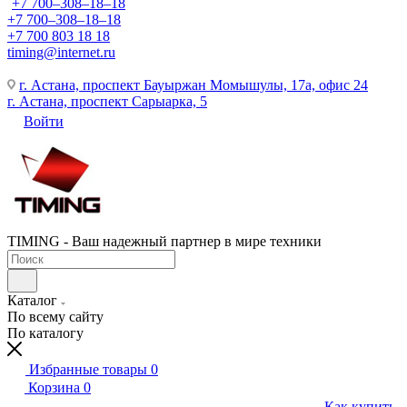
+7 700‒308‒18‒18
+7 700‒308‒18‒18
+7 700 803 18 18
timing@internet.ru
г. Астана, проспект Бауыржан Момышулы, 17а, офис 24
г. Астана, проспект Сарыарка, 5
Войти
TIMING - Ваш надежный партнер в мире техники
Каталог
По всему сайту
По каталогу
Избранные товары
0
Корзина
0
Как купить