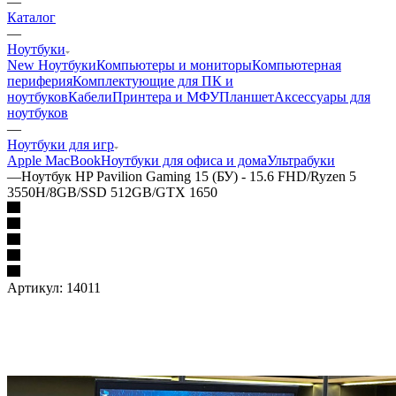
—
Каталог
—
Ноутбуки
New Ноутбуки
Компьютеры и мониторы
Компьютерная
периферия
Комплектующие для ПК и
ноутбуков
Кабели
Принтера и МФУ
Планшет
Аксессуары для
ноутбуков
—
Ноутбуки для игр
Apple MacBook
Ноутбуки для офиса и дома
Ультрабуки
—
Ноутбук HP Pavilion Gaming 15 (БУ) - 15.6 FHD/Ryzen 5
3550H/8GB/SSD 512GB/GTX 1650
Артикул:
14011