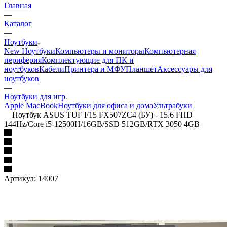
Главная
—
Каталог
—
Ноутбуки
New Ноутбуки
Компьютеры и мониторы
Компьютерная
периферия
Комплектующие для ПК и
ноутбуков
Кабели
Принтера и МФУ
Планшет
Аксессуары для
ноутбуков
—
Ноутбуки для игр
Apple MacBook
Ноутбуки для офиса и дома
Ультрабуки
—
Ноутбук ASUS TUF F15 FX507ZC4 (БУ) - 15.6 FHD
144Hz/Core i5-12500H/16GB/SSD 512GB/RTX 3050 4GB
Артикул:
14007