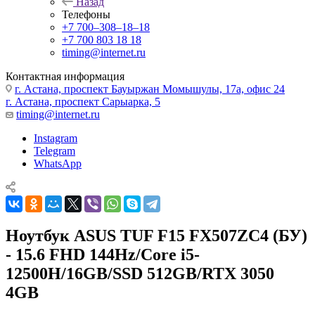
Назад
Телефоны
+7 700‒308‒18‒18
+7 700 803 18 18
timing@internet.ru
Контактная информация
г. Астана, проспект Бауыржан Момышулы, 17а, офис 24
г. Астана, проспект Сарыарка, 5
timing@internet.ru
Instagram
Telegram
WhatsApp
Ноутбук ASUS TUF F15 FX507ZC4 (БУ)
- 15.6 FHD 144Hz/Core i5-
12500H/16GB/SSD 512GB/RTX 3050
4GB