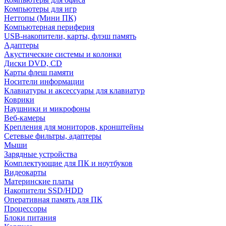
Компьютеры для игр
Неттопы (Мини ПК)
Компьютерная периферия
USB-накопители, карты, флэш память
Адаптеры
Акустические системы и колонки
Диски DVD, CD
Карты флеш памяти
Носители информации
Клавиатуры и аксессуары для клавиатур
Коврики
Наушники и микрофоны
Веб-камеры
Крепления для мониторов, кронштейны
Сетевые фильтры, адаптеры
Мыши
Зарядные устройства
Комплектующие для ПК и ноутбуков
Видеокарты
Материнские платы
Накопители SSD/HDD
Оперативная память для ПК
Процессоры
Блоки питания