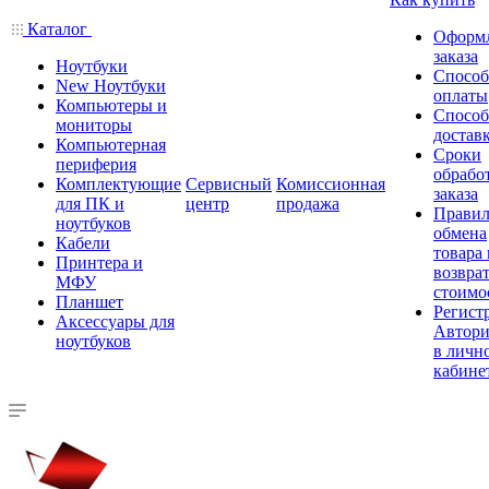
Каталог
Оформ
заказа
Ноутбуки
Спосо
New Ноутбуки
оплаты
Компьютеры и
Спосо
мониторы
достав
Компьютерная
Сроки
периферия
обрабо
Комплектующие
Сервисный
Комиссионная
заказа
для ПК и
центр
продажа
Правил
ноутбуков
обмена
Кабели
товара
Принтера и
возврат
МФУ
стоимо
Планшет
Регист
Аксессуары для
Автори
ноутбуков
в личн
кабине