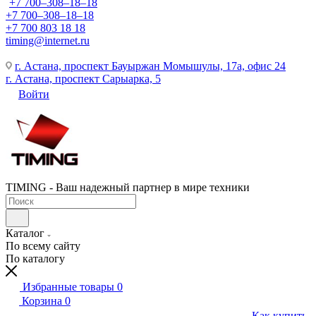
+7 700‒308‒18‒18
+7 700‒308‒18‒18
+7 700 803 18 18
timing@internet.ru
г. Астана, проспект Бауыржан Момышулы, 17а, офис 24
г. Астана, проспект Сарыарка, 5
Войти
TIMING - Ваш надежный партнер в мире техники
Каталог
По всему сайту
По каталогу
Избранные товары
0
Корзина
0
Как купить