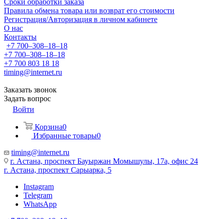
Сроки обработки заказа
Правила обмена товара или возврат его стоимости
Регистрация/Авторизация в личном кабинете
О нас
Контакты
+7 700‒308‒18‒18
+7 700‒308‒18‒18
+7 700 803 18 18
timing@internet.ru
Заказать звонок
Задать вопрос
Войти
Корзина
0
Избранные товары
0
timing@internet.ru
г. Астана, проспект Бауыржан Момышулы, 17а, офис 24
г. Астана, проспект Сарыарка, 5
Instagram
Telegram
WhatsApp