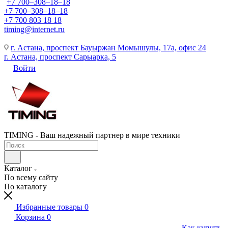
+7 700‒308‒18‒18
+7 700‒308‒18‒18
+7 700 803 18 18
timing@internet.ru
г. Астана, проспект Бауыржан Момышулы, 17а, офис 24
г. Астана, проспект Сарыарка, 5
Войти
TIMING - Ваш надежный партнер в мире техники
Каталог
По всему сайту
По каталогу
Избранные товары
0
Корзина
0
Как купить