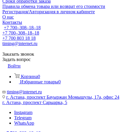
Сроки обработки заказа
Правила обмена товара или возврат его стоимости
Регистрация/Авторизация в личном кабинете
О нас
Контакты
+7 700‒308‒18‒18
+7 700‒308‒18‒18
+7 700 803 18 18
timing@internet.ru
Заказать звонок
Задать вопрос
Войти
Корзина
0
Избранные товары
0
timing@internet.ru
г. Астана, проспект Бауыржан Момышулы, 17а, офис 24
г. Астана, проспект Сарыарка, 5
Instagram
Telegram
WhatsApp