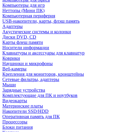
Компьютеры для игр
Неттопы (Мини ПК)
Компьютерная периферия
USB-накопители, карты, флэш память
Адаптеры
Акустические системы и колонки
Диски DVD, CD
Карты флеш памяти
Носители информации
Клавиатуры и аксессуары для клавиатур
Коврики
Наушники и микрофоны
Веб-камеры
Крепления для мониторов, кронштейны
Сетевые фильтры, адаптеры
Мыши
Зарядные устройства
Комплектующие для ПК и ноутбуков
Видеокарты
Материнские платы
Накопители SSD/HDD
Оперативная память для ПК
Процессоры
Блоки питания