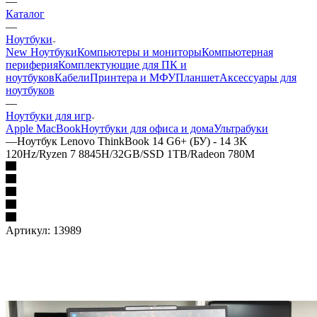
—
Каталог
—
Ноутбуки
New Ноутбуки
Компьютеры и мониторы
Компьютерная
периферия
Комплектующие для ПК и
ноутбуков
Кабели
Принтера и МФУ
Планшет
Аксессуары для
ноутбуков
—
Ноутбуки для игр
Apple MacBook
Ноутбуки для офиса и дома
Ультрабуки
—
Ноутбук Lenovo ThinkBook 14 G6+ (БУ) - 14 3K
120Hz/Ryzen 7 8845H/32GB/SSD 1TB/Radeon 780M
Артикул:
13989