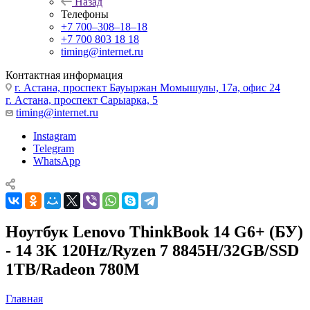
Назад
Телефоны
+7 700‒308‒18‒18
+7 700 803 18 18
timing@internet.ru
Контактная информация
г. Астана, проспект Бауыржан Момышулы, 17а, офис 24
г. Астана, проспект Сарыарка, 5
timing@internet.ru
Instagram
Telegram
WhatsApp
Ноутбук Lenovo ThinkBook 14 G6+ (БУ)
- 14 3K 120Hz/Ryzen 7 8845H/32GB/SSD
1TB/Radeon 780M
Главная