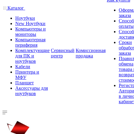
Каталог
Оформ
заказа
Ноутбуки
Спосо
New Ноутбуки
оплаты
Компьютеры и
Спосо
мониторы
достав
Компьютерная
Сроки
периферия
обрабо
Комплектующие
Сервисный
Комиссионная
заказа
для ПК и
центр
продажа
Правил
ноутбуков
обмена
Кабели
товара
Принтера и
возврат
МФУ
стоимо
Планшет
Регист
Аксессуары для
Автори
ноутбуков
в личн
кабине