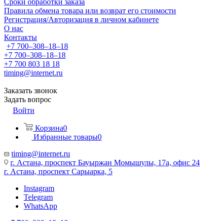
Сроки обработки заказа
Правила обмена товара или возврат его стоимости
Регистрация/Авторизация в личном кабинете
О нас
Контакты
+7 700‒308‒18‒18
+7 700‒308‒18‒18
+7 700 803 18 18
timing@internet.ru
Заказать звонок
Задать вопрос
Войти
Корзина
0
Избранные товары
0
timing@internet.ru
г. Астана, проспект Бауыржан Момышулы, 17а, офис 24
г. Астана, проспект Сарыарка, 5
Instagram
Telegram
WhatsApp