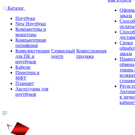
Каталог
Оформ
заказа
Ноутбуки
Спосо
New Ноутбуки
оплаты
Компьютеры и
Спосо
мониторы
достав
Компьютерная
Сроки
периферия
обрабо
Комплектующие
Сервисный
Комиссионная
заказа
для ПК и
центр
продажа
Правил
ноутбуков
обмена
Кабели
товара
Принтера и
возврат
МФУ
стоимо
Планшет
Регист
Аксессуары для
Автори
ноутбуков
в личн
кабине