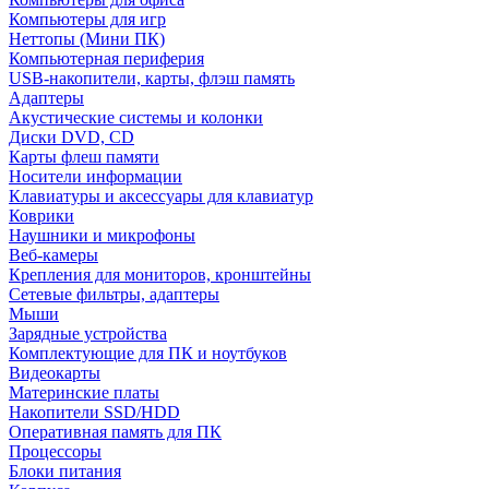
Компьютеры для игр
Неттопы (Мини ПК)
Компьютерная периферия
USB-накопители, карты, флэш память
Адаптеры
Акустические системы и колонки
Диски DVD, CD
Карты флеш памяти
Носители информации
Клавиатуры и аксессуары для клавиатур
Коврики
Наушники и микрофоны
Веб-камеры
Крепления для мониторов, кронштейны
Сетевые фильтры, адаптеры
Мыши
Зарядные устройства
Комплектующие для ПК и ноутбуков
Видеокарты
Материнские платы
Накопители SSD/HDD
Оперативная память для ПК
Процессоры
Блоки питания