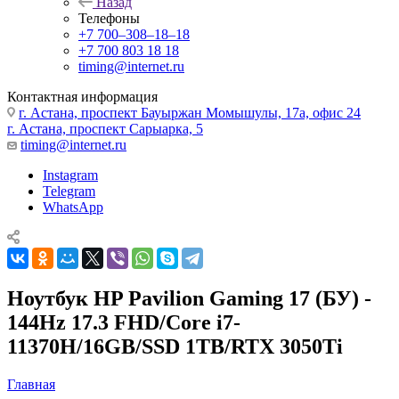
Назад
Телефоны
+7 700‒308‒18‒18
+7 700 803 18 18
timing@internet.ru
Контактная информация
г. Астана, проспект Бауыржан Момышулы, 17а, офис 24
г. Астана, проспект Сарыарка, 5
timing@internet.ru
Instagram
Telegram
WhatsApp
Ноутбук HP Pavilion Gaming 17 (БУ) -
144Hz 17.3 FHD/Core i7-
11370H/16GB/SSD 1TB/RTX 3050Ti
Главная