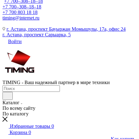
+7 700‒308‒18‒18
+7 700‒308‒18‒18
+7 700 803 18 18
timing@internet.ru
г. Астана, проспект Бауыржан Момышулы, 17а, офис 24
г. Астана, проспект Сарыарка, 5
Войти
TIMING - Ваш надежный партнер в мире техники
Каталог
По всему сайту
По каталогу
Избранные товары
0
Корзина
0
Как купить