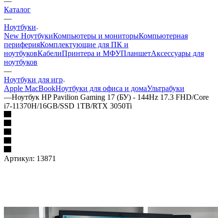
—
Каталог
—
Ноутбуки
New Ноутбуки
Компьютеры и мониторы
Компьютерная
периферия
Комплектующие для ПК и
ноутбуков
Кабели
Принтера и МФУ
Планшет
Аксессуары для
ноутбуков
—
Ноутбуки для игр
Apple MacBook
Ноутбуки для офиса и дома
Ультрабуки
—
Ноутбук HP Pavilion Gaming 17 (БУ) - 144Hz 17.3 FHD/Core
i7-11370H/16GB/SSD 1TB/RTX 3050Ti
Артикул:
13871