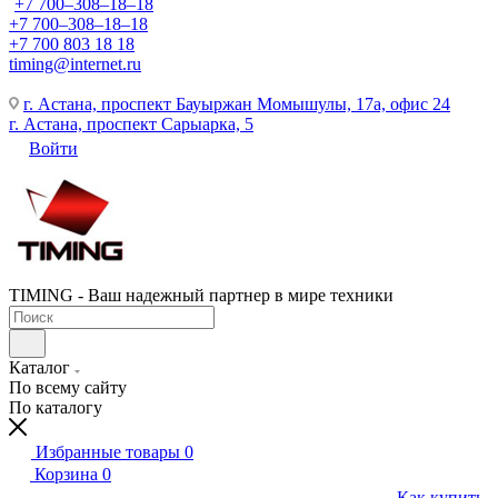
+7 700‒308‒18‒18
+7 700‒308‒18‒18
+7 700 803 18 18
timing@internet.ru
г. Астана, проспект Бауыржан Момышулы, 17а, офис 24
г. Астана, проспект Сарыарка, 5
Войти
TIMING - Ваш надежный партнер в мире техники
Каталог
По всему сайту
По каталогу
Избранные товары
0
Корзина
0
Как купить