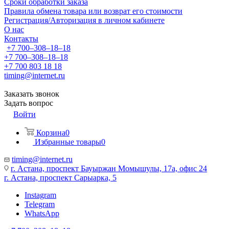
Сроки обработки заказа
Правила обмена товара или возврат его стоимости
Регистрация/Авторизация в личном кабинете
О нас
Контакты
+7 700‒308‒18‒18
+7 700‒308‒18‒18
+7 700 803 18 18
timing@internet.ru
Заказать звонок
Задать вопрос
Войти
Корзина
0
Избранные товары
0
timing@internet.ru
г. Астана, проспект Бауыржан Момышулы, 17а, офис 24
г. Астана, проспект Сарыарка, 5
Instagram
Telegram
WhatsApp