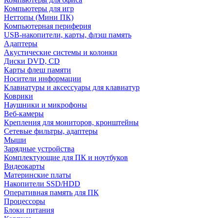
Компьютеры для игр
Неттопы (Мини ПК)
Компьютерная периферия
USB-накопители, карты, флэш память
Адаптеры
Акустические системы и колонки
Диски DVD, CD
Карты флеш памяти
Носители информации
Клавиатуры и аксессуары для клавиатур
Коврики
Наушники и микрофоны
Веб-камеры
Крепления для мониторов, кронштейны
Сетевые фильтры, адаптеры
Мыши
Зарядные устройства
Комплектующие для ПК и ноутбуков
Видеокарты
Материнские платы
Накопители SSD/HDD
Оперативная память для ПК
Процессоры
Блоки питания