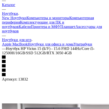
—
Каталог
—
Ноутбуки
New Ноутбуки
Компьютеры и мониторы
Компьютерная
периферия
Комплектующие для ПК и
ноутбуков
Кабели
Принтера и МФУ
Планшет
Аксессуары для
ноутбуков
—
Ноутбуки для игр
Apple MacBook
Ноутбуки для офиса и дома
Ультрабуки
—
Ноутбук HP Victus 15 (Б/У) - 15.6 FHD 144Hz/Core i5-
12500H/16GB/SSD 512GB/RTX 3050 4GB
Артикул:
13832