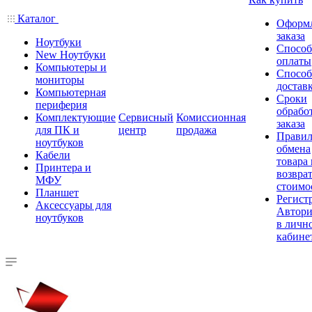
Каталог
Оформ
заказа
Ноутбуки
Спосо
New Ноутбуки
оплаты
Компьютеры и
Спосо
мониторы
достав
Компьютерная
Сроки
периферия
обрабо
Комплектующие
Сервисный
Комиссионная
заказа
для ПК и
центр
продажа
Правил
ноутбуков
обмена
Кабели
товара
Принтера и
возврат
МФУ
стоимо
Планшет
Регист
Аксессуары для
Автори
ноутбуков
в личн
кабине