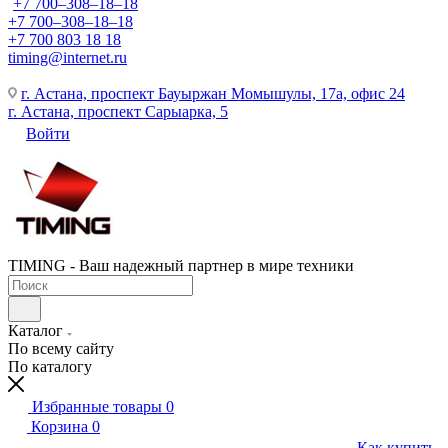
+7 700‒308‒18‒18
+7 700‒308‒18‒18
+7 700 803 18 18
timing@internet.ru
г. Астана, проспект Бауыржан Момышулы, 17а, офис 24
г. Астана, проспект Сарыарка, 5
Войти
TIMING - Ваш надежный партнер в мире техники
Каталог
По всему сайту
По каталогу
Избранные товары
0
Корзина
0
Как купить