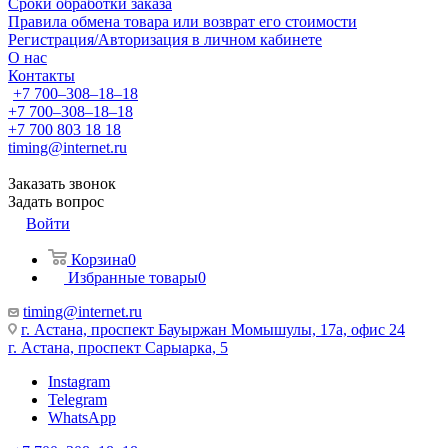
Сроки обработки заказа
Правила обмена товара или возврат его стоимости
Регистрация/Авторизация в личном кабинете
О нас
Контакты
+7 700‒308‒18‒18
+7 700‒308‒18‒18
+7 700 803 18 18
timing@internet.ru
Заказать звонок
Задать вопрос
Войти
Корзина
0
Избранные товары
0
timing@internet.ru
г. Астана, проспект Бауыржан Момышулы, 17а, офис 24
г. Астана, проспект Сарыарка, 5
Instagram
Telegram
WhatsApp