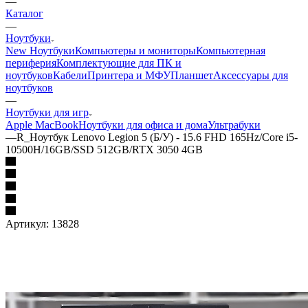
—
Каталог
—
Ноутбуки
New Ноутбуки
Компьютеры и мониторы
Компьютерная
периферия
Комплектующие для ПК и
ноутбуков
Кабели
Принтера и МФУ
Планшет
Аксессуары для
ноутбуков
—
Ноутбуки для игр
Apple MacBook
Ноутбуки для офиса и дома
Ультрабуки
—
R_Ноутбук Lenovo Legion 5 (Б/У) - 15.6 FHD 165Hz/Core i5-
10500H/16GB/SSD 512GB/RTX 3050 4GB
Артикул:
13828