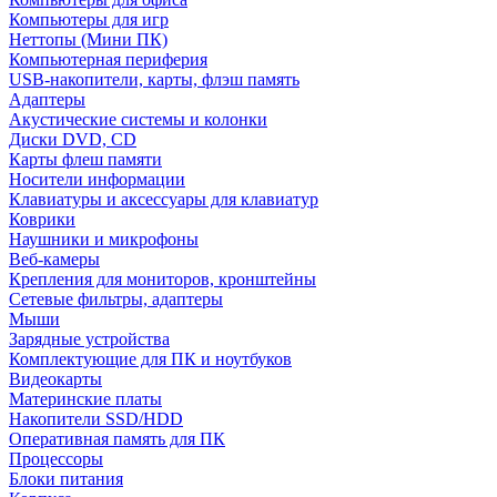
Компьютеры для игр
Неттопы (Мини ПК)
Компьютерная периферия
USB-накопители, карты, флэш память
Адаптеры
Акустические системы и колонки
Диски DVD, CD
Карты флеш памяти
Носители информации
Клавиатуры и аксессуары для клавиатур
Коврики
Наушники и микрофоны
Веб-камеры
Крепления для мониторов, кронштейны
Сетевые фильтры, адаптеры
Мыши
Зарядные устройства
Комплектующие для ПК и ноутбуков
Видеокарты
Материнские платы
Накопители SSD/HDD
Оперативная память для ПК
Процессоры
Блоки питания