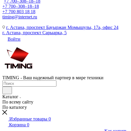
+7 700‒308‒18‒18
+7 700‒308‒18‒18
+7 700 803 18 18
timing@internet.ru
г. Астана, проспект Бауыржан Момышулы, 17а, офис 24
г. Астана, проспект Сарыарка, 5
Войти
TIMING - Ваш надежный партнер в мире техники
Каталог
По всему сайту
По каталогу
Избранные товары
0
Корзина
0
Как купить