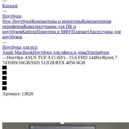
—
Каталог
—
Ноутбуки
New Ноутбуки
Компьютеры и мониторы
Компьютерная
периферия
Комплектующие для ПК и
ноутбуков
Кабели
Принтера и МФУ
Планшет
Аксессуары для
ноутбуков
—
Ноутбуки для игр
Apple MacBook
Ноутбуки для офиса и дома
Ультрабуки
—
Ноутбук ASUS TUF A15 (БУ) - 15.6 FHD 144Hz/Ryzen 7
7435HS/16GB/SSD 512GB/RTX 4050 6GB
Артикул:
13820