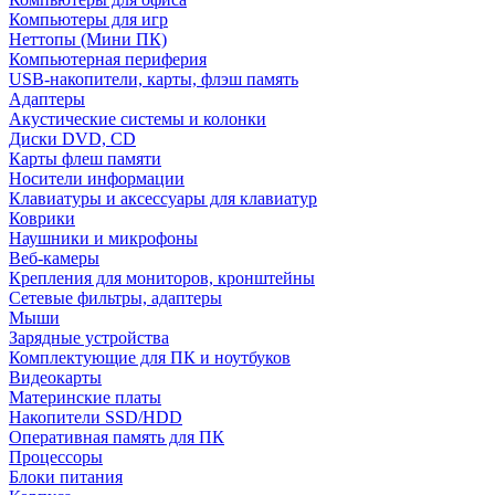
Компьютеры для игр
Неттопы (Мини ПК)
Компьютерная периферия
USB-накопители, карты, флэш память
Адаптеры
Акустические системы и колонки
Диски DVD, CD
Карты флеш памяти
Носители информации
Клавиатуры и аксессуары для клавиатур
Коврики
Наушники и микрофоны
Веб-камеры
Крепления для мониторов, кронштейны
Сетевые фильтры, адаптеры
Мыши
Зарядные устройства
Комплектующие для ПК и ноутбуков
Видеокарты
Материнские платы
Накопители SSD/HDD
Оперативная память для ПК
Процессоры
Блоки питания