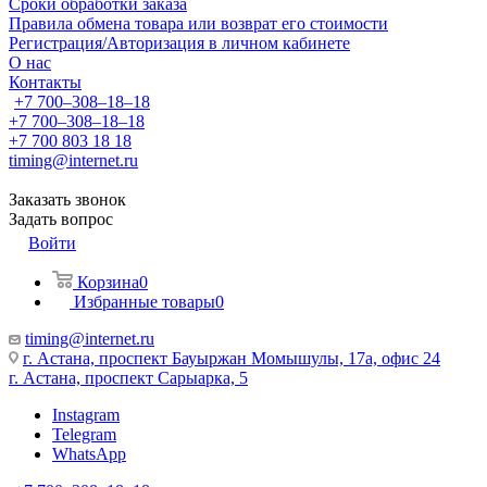
Сроки обработки заказа
Правила обмена товара или возврат его стоимости
Регистрация/Авторизация в личном кабинете
О нас
Контакты
+7 700‒308‒18‒18
+7 700‒308‒18‒18
+7 700 803 18 18
timing@internet.ru
Заказать звонок
Задать вопрос
Войти
Корзина
0
Избранные товары
0
timing@internet.ru
г. Астана, проспект Бауыржан Момышулы, 17а, офис 24
г. Астана, проспект Сарыарка, 5
Instagram
Telegram
WhatsApp