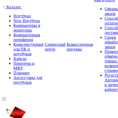
Каталог
Оформ
заказа
Ноутбуки
Спосо
New Ноутбуки
оплаты
Компьютеры и
Спосо
мониторы
достав
Компьютерная
Сроки
периферия
обрабо
Комплектующие
Сервисный
Комиссионная
заказа
для ПК и
центр
продажа
Правил
ноутбуков
обмена
Кабели
товара
Принтера и
возврат
МФУ
стоимо
Планшет
Регист
Аксессуары для
Автори
ноутбуков
в личн
кабине