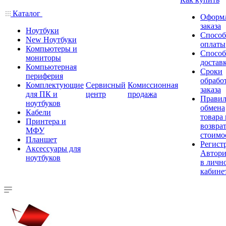
Каталог
Оформ
заказа
Ноутбуки
Спосо
New Ноутбуки
оплаты
Компьютеры и
Спосо
мониторы
достав
Компьютерная
Сроки
периферия
обрабо
Комплектующие
Сервисный
Комиссионная
заказа
для ПК и
центр
продажа
Правил
ноутбуков
обмена
Кабели
товара
Принтера и
возврат
МФУ
стоимо
Планшет
Регист
Аксессуары для
Автори
ноутбуков
в личн
кабине