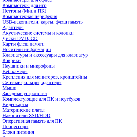
Компьютеры для игр
Неттопы (Мини ПК)
Компьютерная периферия
USB-накопители, карты, флэш память
Адаптеры
Акустические системы и колонки
Диски DVD, CD
Карты флеш памяти
Носители информации
Клавиатуры и аксессуары для клавиатур
Коврики
Наушники и микрофоны
Веб-камеры
Крепления для мониторов, кронштейны
Сетевые фильтры, адаптеры
Мыши
Зарядные устройства
Комплектующие для ПК и ноутбуков
Видеокарты
Материнские платы
Накопители SSD/HDD
Оперативная память для ПК
Процессоры
Блоки питания