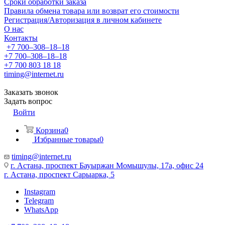
Сроки обработки заказа
Правила обмена товара или возврат его стоимости
Регистрация/Авторизация в личном кабинете
О нас
Контакты
+7 700‒308‒18‒18
+7 700‒308‒18‒18
+7 700 803 18 18
timing@internet.ru
Заказать звонок
Задать вопрос
Войти
Корзина
0
Избранные товары
0
timing@internet.ru
г. Астана, проспект Бауыржан Момышулы, 17а, офис 24
г. Астана, проспект Сарыарка, 5
Instagram
Telegram
WhatsApp