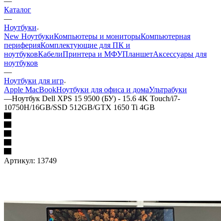
—
Каталог
—
Ноутбуки
New Ноутбуки
Компьютеры и мониторы
Компьютерная
периферия
Комплектующие для ПК и
ноутбуков
Кабели
Принтера и МФУ
Планшет
Аксессуары для
ноутбуков
—
Ноутбуки для игр
Apple MacBook
Ноутбуки для офиса и дома
Ультрабуки
—
Ноутбук Dell XPS 15 9500 (БУ) - 15.6 4K Touch/i7-
10750H/16GB/SSD 512GB/GTX 1650 Ti 4GB
Артикул:
13749