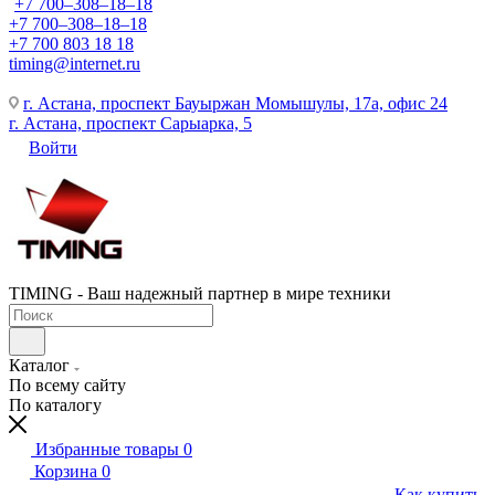
+7 700‒308‒18‒18
+7 700‒308‒18‒18
+7 700 803 18 18
timing@internet.ru
г. Астана, проспект Бауыржан Момышулы, 17а, офис 24
г. Астана, проспект Сарыарка, 5
Войти
TIMING - Ваш надежный партнер в мире техники
Каталог
По всему сайту
По каталогу
Избранные товары
0
Корзина
0
Как купить