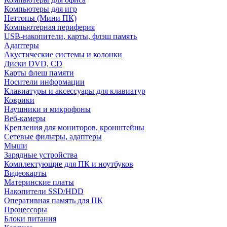
Компьютеры для игр
Неттопы (Мини ПК)
Компьютерная периферия
USB-накопители, карты, флэш память
Адаптеры
Акустические системы и колонки
Диски DVD, CD
Карты флеш памяти
Носители информации
Клавиатуры и аксессуары для клавиатур
Коврики
Наушники и микрофоны
Веб-камеры
Крепления для мониторов, кронштейны
Сетевые фильтры, адаптеры
Мыши
Зарядные устройства
Комплектующие для ПК и ноутбуков
Видеокарты
Материнские платы
Накопители SSD/HDD
Оперативная память для ПК
Процессоры
Блоки питания