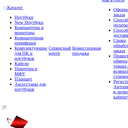
Каталог
Оформ
заказа
Ноутбуки
Спосо
New Ноутбуки
оплаты
Компьютеры и
Спосо
мониторы
достав
Компьютерная
Сроки
периферия
обрабо
Комплектующие
Сервисный
Комиссионная
заказа
для ПК и
центр
продажа
Правил
ноутбуков
обмена
Кабели
товара
Принтера и
возврат
МФУ
стоимо
Планшет
Регист
Аксессуары для
Автори
ноутбуков
в личн
кабине