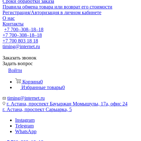
Сроки обработки заказа
Правила обмена товара или возврат его стоимости
Регистрация/Авторизация в личном кабинете
О нас
Контакты
+7 700‒308‒18‒18
+7 700‒308‒18‒18
+7 700 803 18 18
timing@internet.ru
Заказать звонок
Задать вопрос
Войти
Корзина
0
Избранные товары
0
timing@internet.ru
г. Астана, проспект Бауыржан Момышулы, 17а, офис 24
г. Астана, проспект Сарыарка, 5
Instagram
Telegram
WhatsApp