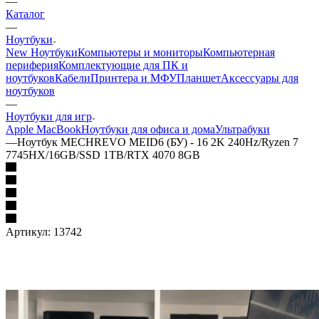
—
Каталог
—
Ноутбуки
New Ноутбуки
Компьютеры и мониторы
Компьютерная
периферия
Комплектующие для ПК и
ноутбуков
Кабели
Принтера и МФУ
Планшет
Аксессуары для
ноутбуков
—
Ноутбуки для игр
Apple MacBook
Ноутбуки для офиса и дома
Ультрабуки
—
Ноутбук MECHREVO MEID6 (БУ) - 16 2K 240Hz/Ryzen 7
7745HX/16GB/SSD 1TB/RTX 4070 8GB
Артикул:
13742