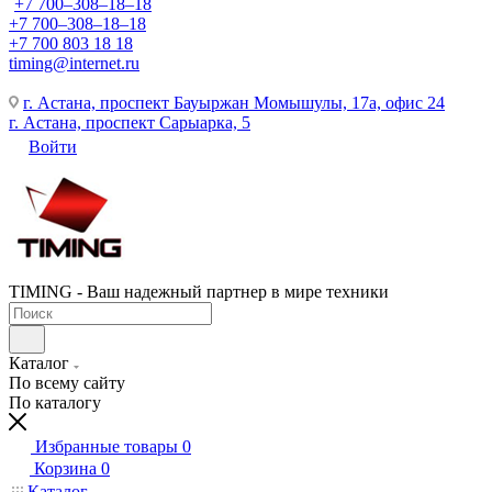
+7 700‒308‒18‒18
+7 700‒308‒18‒18
+7 700 803 18 18
timing@internet.ru
г. Астана, проспект Бауыржан Момышулы, 17а, офис 24
г. Астана, проспект Сарыарка, 5
Войти
TIMING - Ваш надежный партнер в мире техники
Каталог
По всему сайту
По каталогу
Избранные товары
0
Корзина
0
Каталог