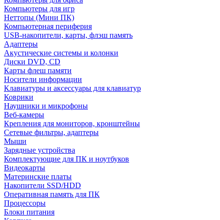
Компьютеры для игр
Неттопы (Мини ПК)
Компьютерная периферия
USB-накопители, карты, флэш память
Адаптеры
Акустические системы и колонки
Диски DVD, CD
Карты флеш памяти
Носители информации
Клавиатуры и аксессуары для клавиатур
Коврики
Наушники и микрофоны
Веб-камеры
Крепления для мониторов, кронштейны
Сетевые фильтры, адаптеры
Мыши
Зарядные устройства
Комплектующие для ПК и ноутбуков
Видеокарты
Материнские платы
Накопители SSD/HDD
Оперативная память для ПК
Процессоры
Блоки питания