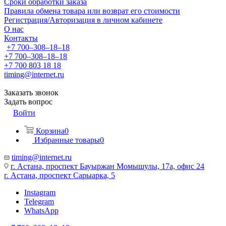
Сроки обработки заказа
Правила обмена товара или возврат его стоимости
Регистрация/Авторизация в личном кабинете
О нас
Контакты
+7 700‒308‒18‒18
+7 700‒308‒18‒18
+7 700 803 18 18
timing@internet.ru
Заказать звонок
Задать вопрос
Войти
Корзина
0
Избранные товары
0
timing@internet.ru
г. Астана, проспект Бауыржан Момышулы, 17а, офис 24
г. Астана, проспект Сарыарка, 5
Instagram
Telegram
WhatsApp