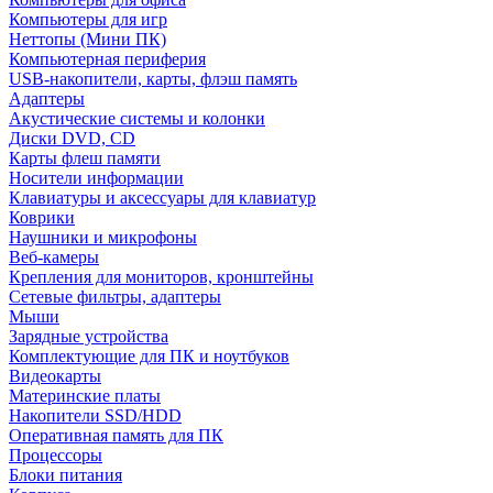
Компьютеры для игр
Неттопы (Мини ПК)
Компьютерная периферия
USB-накопители, карты, флэш память
Адаптеры
Акустические системы и колонки
Диски DVD, CD
Карты флеш памяти
Носители информации
Клавиатуры и аксессуары для клавиатур
Коврики
Наушники и микрофоны
Веб-камеры
Крепления для мониторов, кронштейны
Сетевые фильтры, адаптеры
Мыши
Зарядные устройства
Комплектующие для ПК и ноутбуков
Видеокарты
Материнские платы
Накопители SSD/HDD
Оперативная память для ПК
Процессоры
Блоки питания