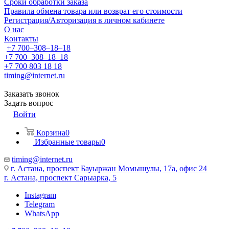
Сроки обработки заказа
Правила обмена товара или возврат его стоимости
Регистрация/Авторизация в личном кабинете
О нас
Контакты
+7 700‒308‒18‒18
+7 700‒308‒18‒18
+7 700 803 18 18
timing@internet.ru
Заказать звонок
Задать вопрос
Войти
Корзина
0
Избранные товары
0
timing@internet.ru
г. Астана, проспект Бауыржан Момышулы, 17а, офис 24
г. Астана, проспект Сарыарка, 5
Instagram
Telegram
WhatsApp