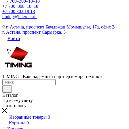
+7 700‒308‒18‒18
+7 700‒308‒18‒18
+7 700 803 18 18
timing@internet.ru
г. Астана, проспект Бауыржан Момышулы, 17а, офис 24
г. Астана, проспект Сарыарка, 5
Войти
TIMING - Ваш надежный партнер в мире техники
Каталог
По всему сайту
По каталогу
Избранные товары
0
Корзина
0
Каталог