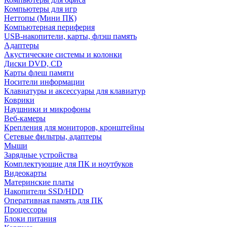
Компьютеры для игр
Неттопы (Мини ПК)
Компьютерная периферия
USB-накопители, карты, флэш память
Адаптеры
Акустические системы и колонки
Диски DVD, CD
Карты флеш памяти
Носители информации
Клавиатуры и аксессуары для клавиатур
Коврики
Наушники и микрофоны
Веб-камеры
Крепления для мониторов, кронштейны
Сетевые фильтры, адаптеры
Мыши
Зарядные устройства
Комплектующие для ПК и ноутбуков
Видеокарты
Материнские платы
Накопители SSD/HDD
Оперативная память для ПК
Процессоры
Блоки питания