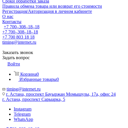
Сроки обработки заказа
Правила обмена товара или возврат его стоимости
Регистрация/Авторизация в личном кабинете
О нас
Контакты
+7 700‒308‒18‒18
+7 700‒308‒18‒18
+7 700 803 18 18
timing@internet.ru
Заказать звонок
Задать вопрос
Войти
Корзина
0
Избранные товары
0
timing@internet.ru
г. Астана, проспект Бауыржан Момышулы, 17а, офис 24
г. Астана, проспект Сарыарка, 5
Instagram
Telegram
WhatsApp