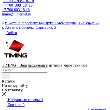
+7 700‒308‒18‒18
+7 700‒308‒18‒18
+7 700 803 18 18
timing@internet.ru
г. Астана, проспект Бауыржан Момышулы, 17а, офис 24
г. Астана, проспект Сарыарка, 5
Войти
TIMING - Ваш надежный партнер в мире техники
Каталог
По всему сайту
По каталогу
Избранные товары
0
Корзина
0
Как купить