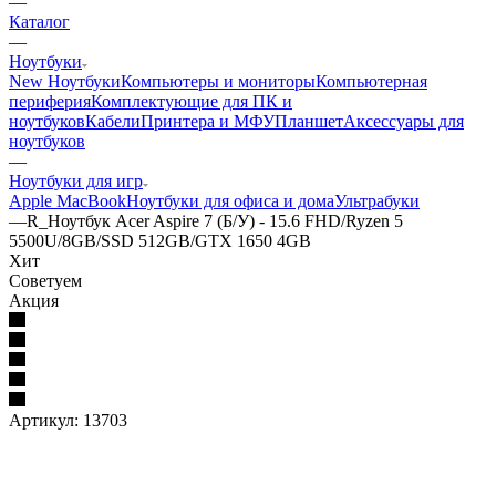
—
Каталог
—
Ноутбуки
New Ноутбуки
Компьютеры и мониторы
Компьютерная
периферия
Комплектующие для ПК и
ноутбуков
Кабели
Принтера и МФУ
Планшет
Аксессуары для
ноутбуков
—
Ноутбуки для игр
Apple MacBook
Ноутбуки для офиса и дома
Ультрабуки
—
R_Ноутбук Acer Aspire 7 (Б/У) - 15.6 FHD/Ryzen 5
5500U/8GB/SSD 512GB/GTX 1650 4GB
Хит
Советуем
Акция
Артикул:
13703