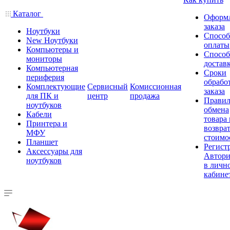
Каталог
Оформ
заказа
Ноутбуки
Спосо
New Ноутбуки
оплаты
Компьютеры и
Спосо
мониторы
достав
Компьютерная
Сроки
периферия
обрабо
Комплектующие
Сервисный
Комиссионная
заказа
для ПК и
центр
продажа
Правил
ноутбуков
обмена
Кабели
товара
Принтера и
возврат
МФУ
стоимо
Планшет
Регист
Аксессуары для
Автори
ноутбуков
в личн
кабине