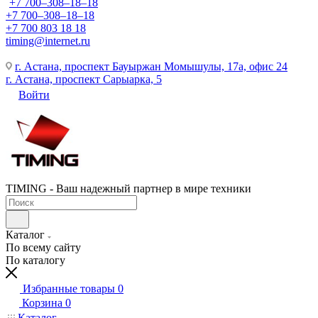
+7 700‒308‒18‒18
+7 700‒308‒18‒18
+7 700 803 18 18
timing@internet.ru
г. Астана, проспект Бауыржан Момышулы, 17а, офис 24
г. Астана, проспект Сарыарка, 5
Войти
TIMING - Ваш надежный партнер в мире техники
Каталог
По всему сайту
По каталогу
Избранные товары
0
Корзина
0
Каталог