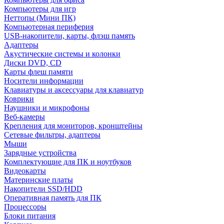
Компьютеры для игр
Неттопы (Мини ПК)
Компьютерная периферия
USB-накопители, карты, флэш память
Адаптеры
Акустические системы и колонки
Диски DVD, CD
Карты флеш памяти
Носители информации
Клавиатуры и аксессуары для клавиатур
Коврики
Наушники и микрофоны
Веб-камеры
Крепления для мониторов, кронштейны
Сетевые фильтры, адаптеры
Мыши
Зарядные устройства
Комплектующие для ПК и ноутбуков
Видеокарты
Материнские платы
Накопители SSD/HDD
Оперативная память для ПК
Процессоры
Блоки питания