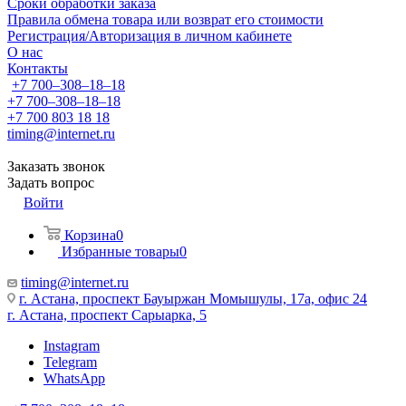
Сроки обработки заказа
Правила обмена товара или возврат его стоимости
Регистрация/Авторизация в личном кабинете
О нас
Контакты
+7 700‒308‒18‒18
+7 700‒308‒18‒18
+7 700 803 18 18
timing@internet.ru
Заказать звонок
Задать вопрос
Войти
Корзина
0
Избранные товары
0
timing@internet.ru
г. Астана, проспект Бауыржан Момышулы, 17а, офис 24
г. Астана, проспект Сарыарка, 5
Instagram
Telegram
WhatsApp