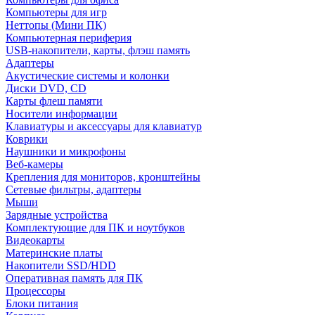
Компьютеры для игр
Неттопы (Мини ПК)
Компьютерная периферия
USB-накопители, карты, флэш память
Адаптеры
Акустические системы и колонки
Диски DVD, CD
Карты флеш памяти
Носители информации
Клавиатуры и аксессуары для клавиатур
Коврики
Наушники и микрофоны
Веб-камеры
Крепления для мониторов, кронштейны
Сетевые фильтры, адаптеры
Мыши
Зарядные устройства
Комплектующие для ПК и ноутбуков
Видеокарты
Материнские платы
Накопители SSD/HDD
Оперативная память для ПК
Процессоры
Блоки питания