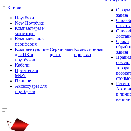
Каталог
Оформ
заказа
Ноутбуки
Спосо
New Ноутбуки
оплаты
Компьютеры и
Спосо
мониторы
достав
Компьютерная
Сроки
периферия
обрабо
Комплектующие
Сервисный
Комиссионная
заказа
для ПК и
центр
продажа
Правил
ноутбуков
обмена
Кабели
товара
Принтера и
возврат
МФУ
стоимо
Планшет
Регист
Аксессуары для
Автори
ноутбуков
в личн
кабине