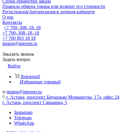
Сроки обработки заказа
Правила обмена товара или возврат его стоимости
Регистрация/Авторизация в личном кабинете
О нас
Контакты
+7 700‒308‒18‒18
+7 700‒308‒18‒18
+7 700 803 18 18
timing@internet.ru
Заказать звонок
Задать вопрос
Войти
Корзина
0
Избранные товары
0
timing@internet.ru
г. Астана, проспект Бауыржан Момышулы, 17а, офис 24
г. Астана, проспект Сарыарка, 5
Instagram
Telegram
WhatsApp