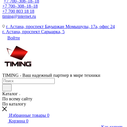
+7 700‒308‒18‒18
+7 700‒308‒18‒18
+7 700 803 18 18
timing@internet.ru
г. Астана, проспект Бауыржан Момышулы, 17а, офис 24
г. Астана, проспект Сарыарка, 5
Войти
TIMING - Ваш надежный партнер в мире техники
Каталог
По всему сайту
По каталогу
Избранные товары
0
Корзина
0
Как купить