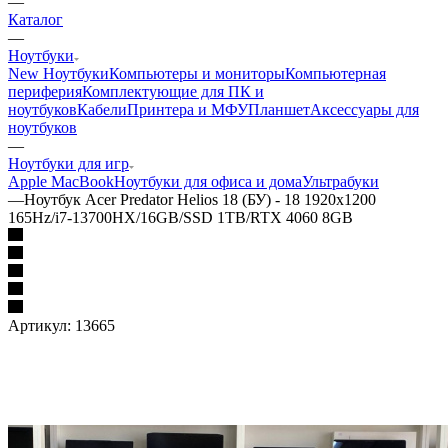
—
Каталог
—
Ноутбуки
New Ноутбуки
Компьютеры и мониторы
Компьютерная
периферия
Комплектующие для ПК и
ноутбуков
Кабели
Принтера и МФУ
Планшет
Аксессуары для
ноутбуков
—
Ноутбуки для игр
Apple MacBook
Ноутбуки для офиса и дома
Ультрабуки
—
Ноутбук Acer Predator Helios 18 (БУ) - 18 1920x1200
165Hz/i7-13700HX/16GB/SSD 1TB/RTX 4060 8GB
Артикул:
13665